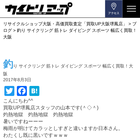
メ
ニ
リサイクルショップ大阪・高価買取査定「買取UP大阪堺鳳店」
>
ブ
ュ
ログ
>
釣り サイクリング 筋トレ ダイビング スポーツ 幅広く買取！
ー
大阪
を
開
閉
釣
す
り サイクリング 筋トレ ダイビング スポーツ 幅広く買取！大
る
阪
2017年8月3日
T
F
H
wi
a
at
こんにちわ^^
買取UP堺鳳店スタッフの山本です(＾◇＾)
tt
c
e
灼熱地獄 灼熱地獄 灼熱地獄
er
e
n
暑いですねーーー
b
a
梅雨が明けてカラッとしすぎと違いますか日本さん。
わたくし既に黒いですｗｗｗ