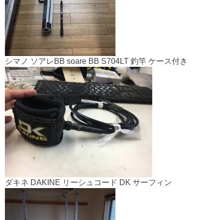
シマノ ソアレBB soare BB S704LT 釣竿 ケース付き
ダキネ DAKINE リーシュコード DK サーフィン