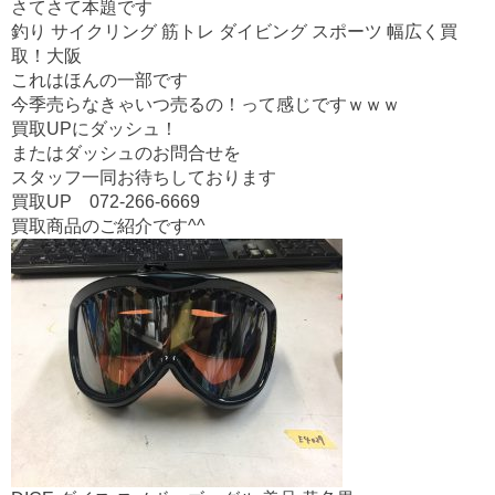
o
さてさて本題です
o
釣り サイクリング 筋トレ ダイビング スポーツ 幅広く買
取！大阪
k
これはほんの一部です
今季売らなきゃいつ売るの！って感じですｗｗｗ
買取UPにダッシュ！
またはダッシュのお問合せを
スタッフ一同お待ちしております
買取UP 072-266-6669
買取商品のご紹介です^^