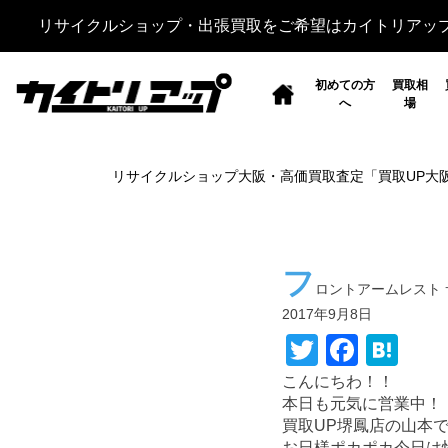
リサイクルショップ・出張買取をご希望はカイトリアッ
初めての方
買取相
へ
場
リサイクルショップ大阪・高価買取査定「買取UP大
フ
ロントアームレスト 
2017年9月8日
T
F
H
wi
a
at
こんにちわ！！
本日も元気に営業中！
tt
c
e
買取UP堺鳳店の山本で
er
e
n
お日様ポカポカ今日は