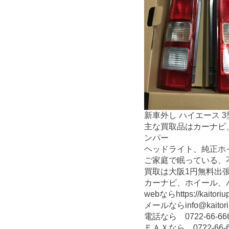
新車外し ハイエース 
主な買取品はカーナビ
ンパー
ヘッドライト、純正ホ
ご家庭で眠っている、
買取は大阪1円無料出
カーナビ、ホイール、
webならhttps://kaitoriu
メールならinfo@kaitori
電話なら 0722-66-66
ＦＡＸなら 0722-66-6