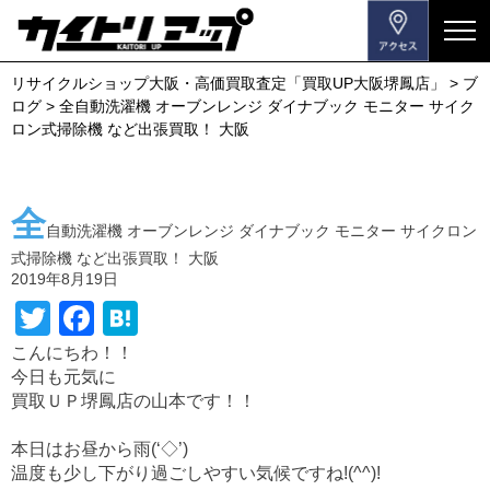
メ
ニ
リサイクルショップ大阪・高価買取査定「買取UP大阪堺鳳店」
>
ブ
ュ
ログ
>
全自動洗濯機 オーブンレンジ ダイナブック モニター サイク
ー
ロン式掃除機 など出張買取！ 大阪
を
開
閉
全
す
自動洗濯機 オーブンレンジ ダイナブック モニター サイクロン
る
式掃除機 など出張買取！ 大阪
2019年8月19日
T
F
H
wi
a
at
こんにちわ！！
今日も元気に
tt
c
e
買取ＵＰ堺鳳店の山本です！！
er
e
n
b
a
本日はお昼から雨(‘◇’)ゞ
温度も少し下がり過ごしやすい気候ですね!(^^)!