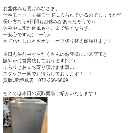
o
o
お盆休みも明けみなさま、
仕事モード・主婦モードに入られているのでしょうか^^
k
長い方なら9日間もお休みがあったそうで♪♪
休み中に来た台風もそこまで酷くならず、
一安心ですね( ｀ー´)ノ
さてわたし山本もオン・オフ切り替え頑張ります！
本日も午前中からたくさんのお客様にご来店頂き
賑やかに営業致しております(‘◇’)ゞ
ふらりとお立ち寄り頂けます事…
スタッフ一同でお待ちしております！！！
買取UP堺鳳店
072-266-6669
それでは本日の買取商品ご紹介いたします！