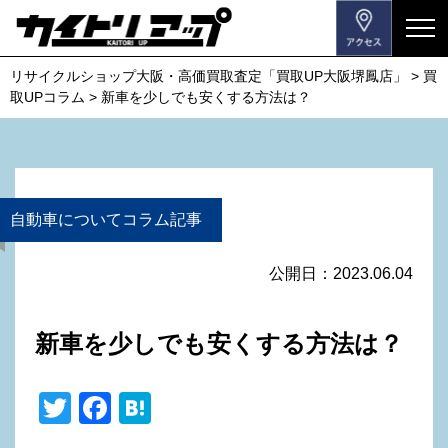
メ
ニ
リサイクルショップ大阪・高価買取査定「買取UP大阪堺鳳店」
>
買
ュ
取UPコラム
>
新車を少しでも安くする方法は？
ー
を
開
閉
す
自動車についてコラム記事
る
公開日：2023.06.04
新車を少しでも安くする方法は？
T
F
H
wi
a
at