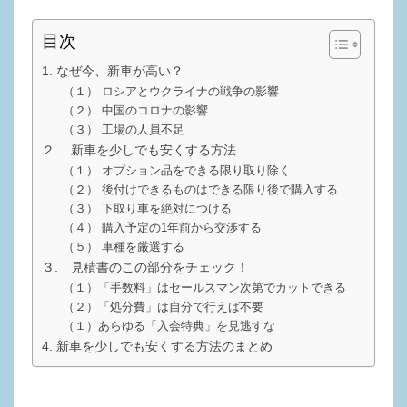
tt
c
e
目次
er
e
n
1. なぜ今、新車が高い？
b
a
（１） ロシアとウクライナの戦争の影響
o
（２） 中国のコロナの影響
o
（３） 工場の人員不足
２. 新車を少しでも安くする方法
k
（１） オプション品をできる限り取り除く
（２） 後付けできるものはできる限り後で購入する
（３） 下取り車を絶対につける
（４） 購入予定の1年前から交渉する
（５） 車種を厳選する
３. 見積書のこの部分をチェック！
（１）「手数料」はセールスマン次第でカットできる
（２）「処分費」は自分で行えば不要
（１）あらゆる「入会特典」を見逃すな
4. 新車を少しでも安くする方法のまとめ