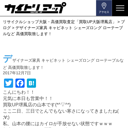
メ
ニ
リサイクルショップ大阪・高価買取査定「買取UP大阪堺鳳店」
>
ブ
ュ
ログ
>
デザイナーズ家具 キャビネット シェーズロング ローテーブ
ー
ルなど 高価買取致します！
を
開
閉
デ
す
ザイナーズ家具 キャビネット シェーズロング ローテーブルな
る
ど 高価買取致します！
2017年12月7日
T
F
H
wi
a
at
こんにちわ！！
元気に本日も営業中！！
tt
c
e
買取UP堺鳳店の山本です(*^▽^*)
er
e
n
ここ二日、三日でとんでもない寒さになってきましたね(
b
a
;∀;)
私、山本の腰にはカイロが手放せない状態ですｗｗｗ