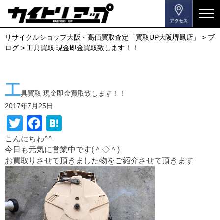
メ
ニ
リサイクルショップ大阪・高価買取査定「買取UP大阪堺鳳店」
>
ブ
ュ
ログ
>
工具買取 現金即金買取致します！！
ー
を
開
工
閉
具買取 現金即金買取致します！！
す
2017年7月25日
る
T
F
H
wi
a
at
こんにちわ^^
今日も元気に営業中です(＾◇＾)
tt
c
e
お買取りさせて頂きました物をご紹介させて頂きます
er
e
n
b
a
o
o