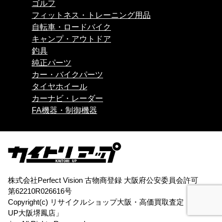
ゴルフ
フィットネス・トレーニング用品
自転車・ロードバイク
キャンプ・アウトドア
釣具
純正パーツ
カー・バイクパーツ
タイヤホイール
カーナビ・レーダー
FA機器・制御機器
株式会社Perfect Vision 古物商登録 大阪府公安委員会許可
第62210R026616号
Copyright(c)
リサイクルショップ大阪・高価買取査定「買取
UP大阪堺鳳店」