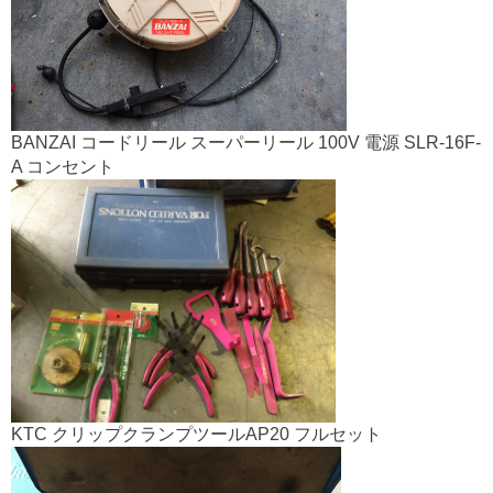
k
BANZAI コードリール スーパーリール 100V 電源 SLR-16F-
A コンセント
KTC クリップクランプツールAP20 フルセット