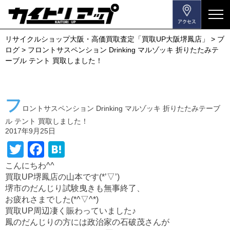
メ
ニ
リサイクルショップ大阪・高価買取査定「買取UP大阪堺鳳店」
>
ブ
ュ
ログ
>
フロントサスペンション Drinking マルゾッキ 折りたたみテ
ー
ーブル テント 買取しました！
を
開
閉
フ
す
ロントサスペンション Drinking マルゾッキ 折りたたみテーブ
る
ル テント 買取しました！
2017年9月25日
T
F
H
wi
a
at
こんにちわ^^
買取UP堺鳳店の山本です(*’▽’)
tt
c
e
堺市のだんじり試験曳きも無事終了、
er
e
n
お疲れさまでした(*^▽^*)
b
a
買取UP周辺凄く賑わっていました♪
鳳のだんじりの方には政治家の石破茂さんが