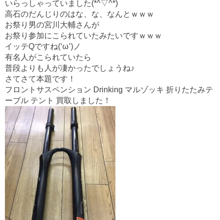
o
いらっしゃっていました(*^▽^*)
o
高石のだんじりのはな、な、なんとｗｗｗ
お祭り男の宮川大輔さんが
k
お祭り参加にこられていたみたいですｗｗｗ
イッテQですね(‘ω’)ノ
有名人がこられていたら
普段よりも人が凄かったでしょうね♪
さてさて本題です！
フロントサスペンション Drinking マルゾッキ 折りたたみテ
ーブル テント 買取しました！