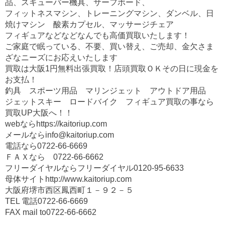
品、スキューバー機具、サーフボード、
フィットネスマシン、トレーニングマシン、ダンベル、日
焼けマシン 酸素カプセル、マッサージチェア
フィギュアなどなどなんでも高価買取いたします！
ご家庭で眠っている、不要、買い替え、ご売却、金欠さま
ざなニーズにお応えいたします
買取は大阪1円無料出張買取！店頭買取ＯＫその日に現金を
お支払！
釣具 スポーツ用品 マリンジェット アウトドア用品
ジェットスキー ロードバイク フィギュア買取の事なら
買取UP大阪へ！！
webならhttps://kaitoriup.com
メールならinfo@kaitoriup.com
電話なら0722-66-6669
ＦＡＸなら 0722-66-6662
フリーダイヤルならフリーダイヤル0120-95-6633
母体サイトhttp://www.kaitoriup.com
大阪府堺市西区鳳西町１－９２－５
TEL 電話0722-66-6669
FAX mail to0722-66-6662