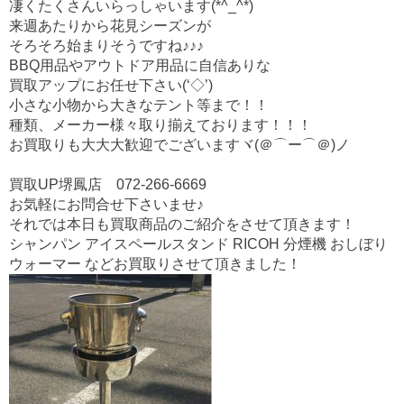
o
凄くたくさんいらっしゃいます(*^_^*)
o
来週あたりから花見シーズンが
そろそろ始まりそうですね♪♪♪
k
BBQ用品やアウトドア用品に自信ありな
買取アップにお任せ下さい(‘◇’)ゞ
小さな小物から大きなテント等まで！！
種類、メーカー様々取り揃えております！！！
お買取りも大大大歓迎でございますヾ(＠⌒ー⌒＠)ノ
買取UP堺鳳店 072-266-6669
お気軽にお問合せ下さいませ♪
それでは本日も買取商品のご紹介をさせて頂きます！
シャンパン アイスペールスタンド RICOH 分煙機 おしぼり
ウォーマー などお買取りさせて頂きました！