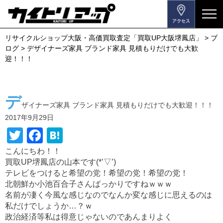
メ
ニ
リサイクルショップ大阪・高価買取査定「買取UP大阪堺鳳店」
>
ブ
ュ
ログ
>
デザイナーズ家具 ブランド家具 見積もりだけでも大歓
ー
迎！！！
を
開
閉
デ
す
ザイナーズ家具 ブランド家具 見積もりだけでも大歓迎！！！
る
2017年9月29日
T
F
H
wi
a
at
こんにちわ！！
買取UP堺鳳店の山本です(*’▽’)
tt
c
e
テレビをつけると希望の党！希望の党！希望の党！
er
e
n
北朝鮮か小池百合子さんばっかりですねｗｗｗ
b
a
名前が凄く今風な感じなのでなんか変な感じに思えるのは
私だけでしょうか…？ｗ
o
政治経済等私は得意じゃないのであんまりよく