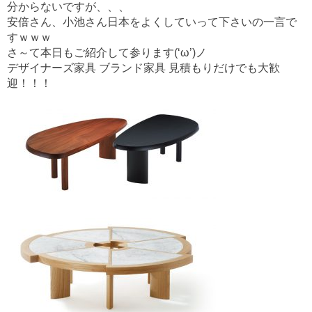
o
分からないですが、、、
安倍さん、小池さん日本をよくしていって下さいの一言で
k
すｗｗｗ
さ～て本日もご紹介して参ります(‘ω’)ノ
デザイナーズ家具 ブランド家具 見積もりだけでも大歓
迎！！！