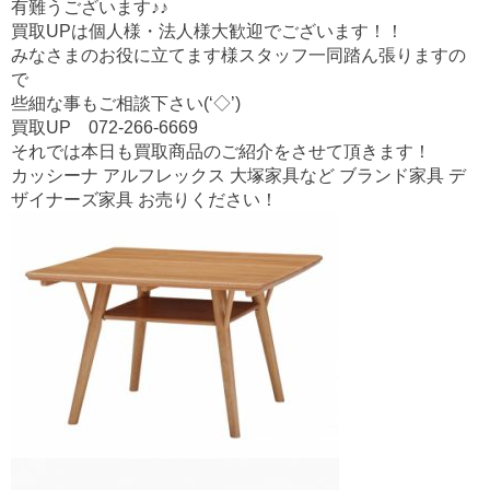
o
有難うございます♪♪
o
買取UPは個人様・法人様大歓迎でございます！！
みなさまのお役に立てます様スタッフ一同踏ん張りますの
k
で
些細な事もご相談下さい(‘◇’)ゞ
買取UP 072-266-6669
それでは本日も買取商品のご紹介をさせて頂きます！
カッシーナ アルフレックス 大塚家具など ブランド家具 デ
ザイナーズ家具 お売りください！