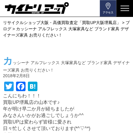
メ
ニ
リサイクルショップ大阪・高価買取査定「買取UP大阪堺鳳店」
>
ブ
ュ
ログ
>
カッシーナ アルフレックス 大塚家具など ブランド家具 デザ
ー
イナーズ家具 お売りください！
を
開
閉
カ
す
ッシーナ アルフレックス 大塚家具など ブランド家具 デザイナ
る
ーズ家具 お売りください！
2018年2月8日
T
F
H
wi
a
at
こんにちわ！！！
買取UP堺鳳店の山本です♪
tt
c
e
年が明け早二か月が経ちましたが
er
e
n
みなさんいかがお過ごしでしょうか^^
b
a
買取UPは変わらず皆様に愛され
日々忙しくさせて頂いております(*^▽^*)