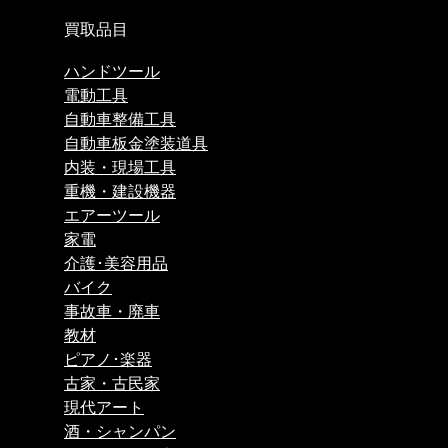
買取品目
ハンドツール
電動工具
自動車整備工具
自動車板金塗装道具
内装・現場工具
重機・建設機器
エアーツール
家電
介護･美容用品
バイク
事故車・廃車
教材
ピアノ･楽器
古家・古民家
現代アート
酒・シャンパン