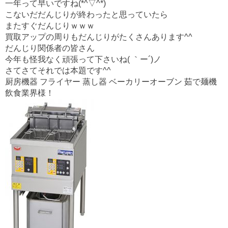
o
一年って早いですね(*^▽^*)
o
こないだだんじりが終わったと思っていたら
またすぐだんじりｗｗｗ
k
買取アップの周りもだんじりがたくさんあります^^
だんじり関係者の皆さん
今年も怪我なく頑張って下さいね( ｀ー´)ノ
さてさてそれでは本題です^^
厨房機器 フライヤー 蒸し器 ベーカリーオーブン 茹で麺機
飲食業界様！