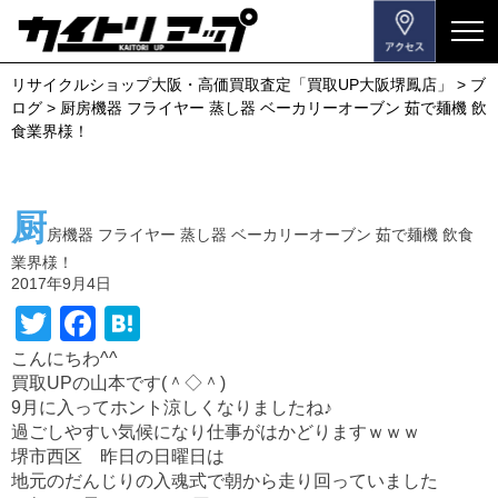
メ
ニ
リサイクルショップ大阪・高価買取査定「買取UP大阪堺鳳店」
>
ブ
ュ
ログ
>
厨房機器 フライヤー 蒸し器 ベーカリーオーブン 茹で麺機 飲
ー
食業界様！
を
開
閉
厨
す
房機器 フライヤー 蒸し器 ベーカリーオーブン 茹で麺機 飲食
る
業界様！
2017年9月4日
T
F
H
wi
a
at
こんにちわ^^
買取UPの山本です(＾◇＾)
tt
c
e
9月に入ってホント涼しくなりましたね♪
er
e
n
過ごしやすい気候になり仕事がはかどりますｗｗｗ
b
a
堺市西区 昨日の日曜日は
地元のだんじりの入魂式で朝から走り回っていました