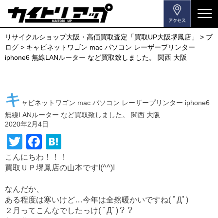
メ
ニ
リサイクルショップ大阪・高価買取査定「買取UP大阪堺鳳店」
>
ブ
ュ
ログ
>
キャビネットワゴン mac パソコン レーザープリンター
ー
iphone6 無線LANルーター など買取致しました。 関西 大阪
を
開
閉
キ
す
ャビネットワゴン mac パソコン レーザープリンター iphone6
る
無線LANルーター など買取致しました。 関西 大阪
2020年2月4日
T
F
H
wi
a
at
こんにちわ！！！
買取ＵＰ堺鳳店の山本です!(^^)!
tt
c
e
er
e
n
なんだか、
b
a
ある程度は寒いけど…今年は全然暖かいですね( ﾟДﾟ)
２月ってこんなでしたっけ( ﾟДﾟ)？？