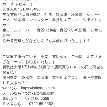
カー キャビネット
JOIFA307 210X45X90
主な買取品は厨房機器、什器、冷蔵庫 冷凍庫 ショーケ
ース 製氷機 レジスター 業務用エアコン 冷凍ストッ
カー
生ビールサーバー 食器洗浄機 食器洗い乾燥機 真空包
装機
食券発売機などなどなんでも高価買取いたします！
ご家庭で眠っている、不要、買い替え、ご売却、金欠さま
ざなニーズにお応えいたします
買取は大阪1円無料出張買取！店頭買取ＯＫその日に現金を
お支払！
厨房機器 製氷機 冷蔵庫 業務用エアコン 洗浄機買取
ＵＰ大阪へ！！
webなら https://kaitoriup.com
メールなら
info@kaitoriup.com
電話なら
0722-66-6669
ＦＡＸなら 0722-66-6662