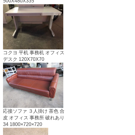
500X480X335
コクヨ 平机 事務机 オフィス
デスク 120X70X70
応接ソファ ３人掛け 茶色 合
皮 オフィス 事務所 破れあり
34 1800×720×720