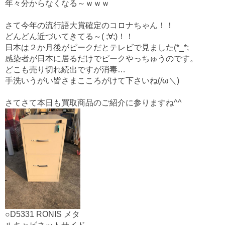
o
年々分からなくなる～ｗｗｗ
o
さて今年の流行語大賞確定のコロナちゃん！！
k
どんどん近づいてきてる～( ;∀;)！！
日本は２か月後がピークだとテレビで見ました(*_*;
感染者が日本に居るだけでピークやっちゅうのです。
どこも売り切れ続出ですが消毒…
手洗いうがい皆さまこころがけて下さいね(/ω＼)
さてさて本日も買取商品のご紹介に参りますね^^
○D5331 RONIS メタ