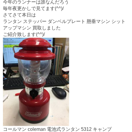
o
今年のランナーは誰なんだろう
o
毎年夜更かしで見てます(^^)/
さてさて本日は
k
ランタン ステッパー ダンベルプレート 懸垂マシン シット
アップマシン 買取しました
ご紹介致します(^^)/
コールマン coleman 電池式ランタン 5312 キャンプ