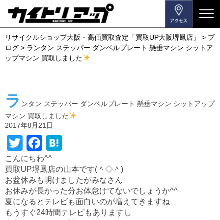
メ
ニ
リサイクルショップ大阪・高価買取査定「買取UP大阪堺鳳店」
>
ブ
ュ
ログ
>
ランタン ステッパー ダンベルプレート 懸垂マシン シットア
ー
ップマシン 買取しました
を
開
閉
ラ
す
ンタン ステッパー ダンベルプレート 懸垂マシン シットアップ
る
マシン 買取しました
2017年8月21日
T
F
H
wi
a
at
こんにちわ^^
買取UP堺鳳店の山本です(＾◇＾)
tt
c
e
お盆休みも明けましたがみなさん
er
e
n
お休みが長かった分お体怠けてないでしょうか^^
b
a
夏になるとテレビも面白いのが増えてきますね
もうすぐ24時間テレビもありますし