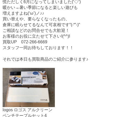
o
慌ただしく6月になってしまいました(‘◇’)ゞ
o
暖かい→暑い季節になると楽しい遊びも
増えますよね(‘ω’)ノ♪♪
k
買い替えや、要らなくなったもの、
倉庫に眠らせてるなんて可哀相です”(-“”-)”
ご相談などのお問合せでも大歓迎！
お客様のお役に立たせて下さい!(^^)!
買取UP
072-266-6669
スタッフ一同お待ちしております！！
それでは本日も買取商品のご紹介に参ります♪
logos ロゴス アルクリーン
ベンチテーブルセット4