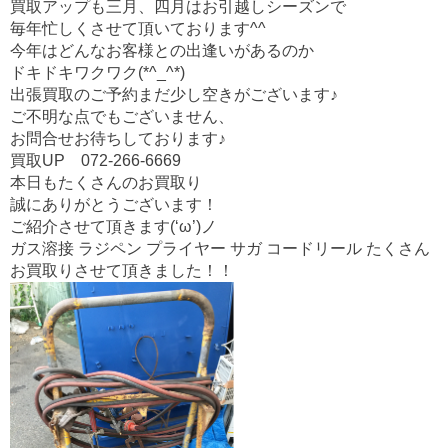
o
買取アップも三月、四月はお引越しシーズンで
o
毎年忙しくさせて頂いております^^
今年はどんなお客様との出逢いがあるのか
k
ドキドキワクワク(*^_^*)
出張買取のご予約まだ少し空きがございます♪
ご不明な点でもございません、
お問合せお待ちしております♪
買取UP 072-266-6669
本日もたくさんのお買取り
誠にありがとうございます！
ご紹介させて頂きます(‘ω’)ノ
ガス溶接 ラジペン プライヤー サガ コードリール たくさん
お買取りさせて頂きました！！