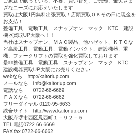
ご家庭で眠っている、不要、買い替え、ご売却、金欠さま
ざなニーズにお応えいたします
買取は大阪1円無料出張買取！店頭買取ＯＫその日に現金を
お支払！
整備工具 電動工具 スナップオン マック KTC 建設
機器買取UP大阪へ！！
当社はスナップオン、ＭＡＣ製品、他ハゼット、ＫＴＣな
ど高級工具、電動工具、電動インパクト、建設機器、重
機、フォークリフトの買取を強化買取しております
是非整備工具 電動工具 スナップオン マック KTC
建設機器買取UP大阪にお売りください
webなら
http://kaitoriup.com
メールなら
info@kaitoriup.com
電話なら
0722-66-6669
ＦＡＸなら
0722-66-6662
フリーダイヤル
0120-95-6633
総合サイト http://www.kaitoriup.com
大阪府堺市西区鳳西町１－９２－５
TEL 電話
0722-66-6669
FAX fax
0722-66-6662