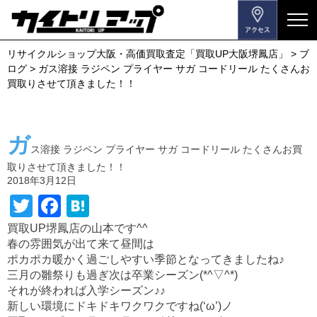
メ
ニ
リサイクルショップ大阪・高価買取査定「買取UP大阪堺鳳店」
>
ブ
ュ
ログ
>
ガス溶接 ラジペン プライヤー サガ コードリール たくさんお
ー
買取りさせて頂きました！！
を
開
閉
ガ
す
ス溶接 ラジペン プライヤー サガ コードリール たくさんお買
る
取りさせて頂きました！！
2018年3月12日
T
F
H
wi
a
at
買取UP堺鳳店の山本です^^
春の雰囲気が出て来て昼間は
tt
c
e
ポカポカ暖かく過ごしやすい季節となってきましたね♪
er
e
n
三月の雛祭りも過ぎ次は卒業シーズン(*^▽^*)
b
a
それが終われば入学シーズン♪♪
新しい環境にドキドキワクワクですね(‘ω’)ノ