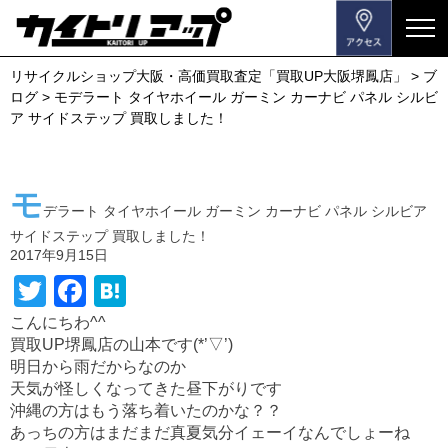
メ
ニ
リサイクルショップ大阪・高価買取査定「買取UP大阪堺鳳店」
>
ブ
ュ
ログ
>
モデラート タイヤホイール ガーミン カーナビ パネル シルビ
ー
ア サイドステップ 買取しました！
を
開
閉
モ
す
デラート タイヤホイール ガーミン カーナビ パネル シルビア
る
サイドステップ 買取しました！
2017年9月15日
T
F
H
wi
a
at
こんにちわ^^
買取UP堺鳳店の山本です(*’▽’)
tt
c
e
明日から雨だからなのか
er
e
n
天気が怪しくなってきた昼下がりです
b
a
沖縄の方はもう落ち着いたのかな？？
あっちの方はまだまだ真夏気分イェーイなんでしょーね