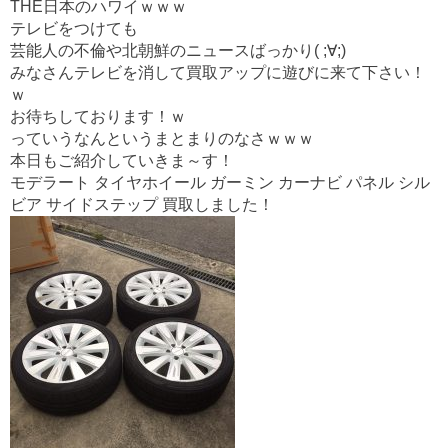
o
THE日本のハワイｗｗｗ
o
テレビをつけても
芸能人の不倫や北朝鮮のニュースばっかり( ;∀;)
k
みなさんテレビを消して買取アップに遊びに来て下さい！
ｗ
お待ちしております！ｗ
っていうなんというまとまりのなさｗｗｗ
本日もご紹介していきま～す！
モデラート タイヤホイール ガーミン カーナビ パネル シル
ビア サイドステップ 買取しました！