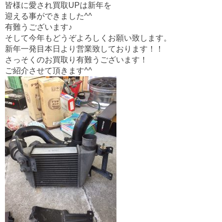
皆様に愛され買取UPは新年を
k
迎える事ができました^^
有難うございます♪
そして今年もどうぞよろしくお願い致します。
新年一発目本日より営業致しております！！
さっそくのお買取り有難うございます！
ご紹介させて頂きます^^