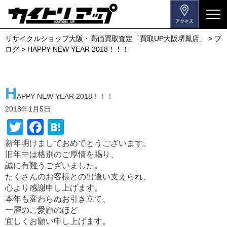
メ
ニ
リサイクルショップ大阪・高価買取査定「買取UP大阪堺鳳店」
>
ブ
ュ
ログ
>
HAPPY NEW YEAR 2018！！！
ー
を
開
H
閉
APPY NEW YEAR 2018！！！
す
2018年1月5日
る
T
F
H
wi
a
at
新年明けましておめでとうございます。
旧年中は格別のご厚情を賜り、
tt
c
e
誠に有難うございました。
er
e
n
たくさんのお客様との出逢い支えられ、
b
a
心より感謝申し上げます。
本年も変わらぬお引き立て、
o
一層のご愛顧のほど
o
宜しくお願い申し上げます。