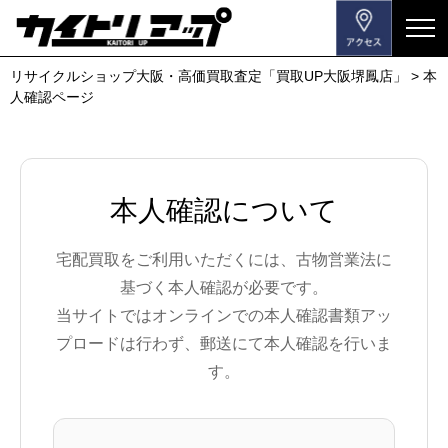
メ
ニ
リサイクルショップ大阪・高価買取査定「買取UP大阪堺鳳店」
>
本
ュ
人確認ページ
ー
を
開
閉
本人確認について
す
る
宅配買取をご利用いただくには、古物営業法に
基づく本人確認が必要です。
当サイトではオンラインでの本人確認書類アッ
プロードは行わず、郵送にて本人確認を行いま
す。