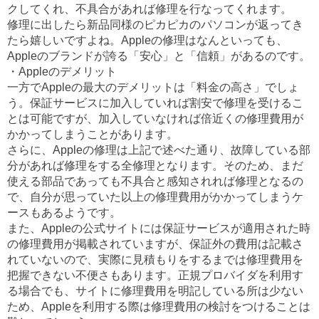
クしてくれ、不具合があれば修理を行なってくれます。
修理に出したら新品同様のピカピカのパソコンが返ってき
たら嬉しいですよね。Appleの修理はなんといっても、
Appleのブランドが誇る「安心」と「信頼」があるのです。
・Appleのデメリット
一方でAppleの最大のデメリットは「料金の高さ」でしょ
う。保証サービスに加入していれば割安で修理を受けるこ
とは可能ですが、加入していなければ倍近くの修理費用が
かかってしまうことがあります。
さらに、Appleの修理は上記で述べた通り、故障している部
分があれば修理をする全修理となります。そのため、まだ
使える部品であっても不具合と感知されれば修理となるの
で、自分が思っていた以上の修理費用がかかってしまうケ
ースもあるようです。
また、Appleの公式サイトには保証サービスが適用された時
の修理費用が掲載されていますが、保証外の費用は記載さ
れていないので、実際に見積もりをするまでは修理費用を
把握できない不便さもあります。正規プロバイダを利用す
る場合でも、サイトに修理費用を明記している所は少ない
ため、Appleを利用する際は修理費用の検討をつけることは