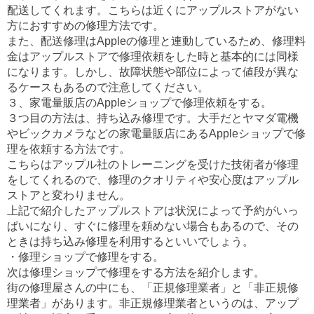
配送してくれます。こちらは近くにアップルストアがない
方におすすめの修理方法です。
また、配送修理はAppleの修理と連動しているため、修理料
金はアップルストアで修理依頼をした時と基本的には同様
になります。しかし、故障状態や部位によって値段が異な
るケースもあるので注意してください。
３、家電量販店のAppleショップで修理依頼をする。
３つ目の方法は、持ち込み修理です。大手だとヤマダ電機
やビックカメラなどの家電量販店にあるAppleショップで修
理を依頼する方法です。
こちらはアップル社のトレーニングを受けた技術者が修理
をしてくれるので、修理のクオリティや安心度はアップル
ストアと変わりません。
上記で紹介したアップルストアは状況によって予約がいっ
ぱいになり、すぐに修理を頼めない場合もあるので、その
ときは持ち込み修理を利用するといいでしょう。
・修理ショップで修理をする。
次は修理ショップで修理をする方法を紹介します。
街の修理屋さんの中にも、「正規修理業者」と「非正規修
理業者」があります。非正規修理業者というのは、アップ