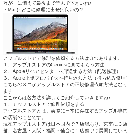
万が一に備えて最後まで読んで下さいね♪
k
・Macはどこに修理に出せば良いの？
アップルストアで修理を依頼する方法は３つあります。
１、アップルストアのGeniusに見てもらう方法
２、Appleリペアセンターへ郵送する方法（配送修理）
３、Apple正規プロバイダへ持ち込む方法（持ち込み修理）
こちらの３つがアップルストアの正規修理依頼方法となり
ます。
ここからは各方法を詳しくご紹介していきますね♪
１、アップルストアで修理依頼をする
アップルストアとは、実際に日本に存在するアップル専門
の店舗のことです。
現在アップルストアは日本国内で７店舗あり、東京に３店
舗、名古屋・大阪・福岡・仙台に１店舗づつ展開していま