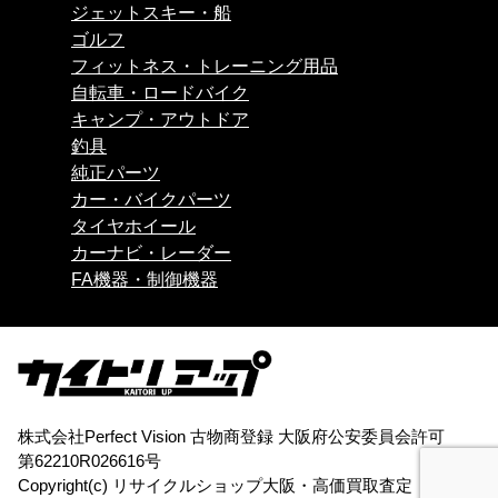
ジェットスキー・船
ゴルフ
フィットネス・トレーニング用品
自転車・ロードバイク
キャンプ・アウトドア
釣具
純正パーツ
カー・バイクパーツ
タイヤホイール
カーナビ・レーダー
FA機器・制御機器
株式会社Perfect Vision 古物商登録 大阪府公安委員会許可
第62210R026616号
Copyright(c)
リサイクルショップ大阪・高価買取査定「買取