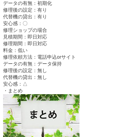
データの有無：初期化
修理後の設定：有り
代替機の貸出：有り
安心感：〇
修理ショップの場合
見積期間：即日対応
修理期間：即日対応
料金：低い
修理依頼方法：電話申込orサイト
データの有無：データ保持
修理後の設定：無し
代替機の貸出：無し
安心感：△
・まとめ