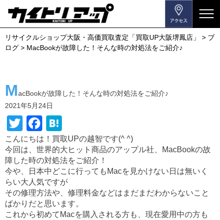
メ
ニ
リサイクルショップ大阪・高価買取査定「買取UP大阪堺鳳店」
>
ブ
ュ
ログ
>
MacBookが故障した！そんな時の対処法をご紹介♪
ー
を
開
M
閉
acBookが故障した！そんな時の対処法をご紹介♪
す
2021年5月24日
る
T
F
H
wi
a
at
こんにちは！買取UPの越智です(^ ^)
今回は、世界的大ヒット商品のアップル社、MacBookの故
tt
c
e
障した時の対処法をご紹介！
er
e
n
今や、日本中どこに行ってもMacを見かけない日は無いく
b
a
らい大人気ですが
その修理方法や、修理料金などはまだまだわからないこと
o
ばかりだと思います。
o
これから初めてMacを購入される方も、現在愛用中の方も