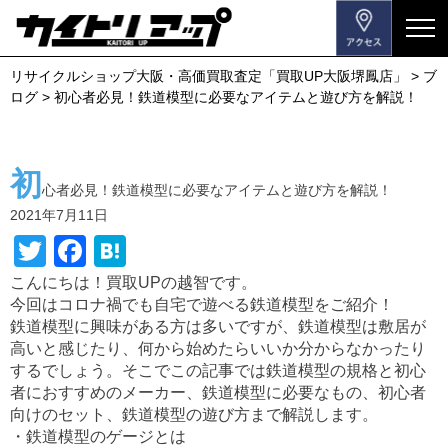
メ
ニ
リサイクルショップ大阪・高価買取査定「買取UP大阪堺鳳店」
>
ブ
ュ
ログ
>
初心者必見！鉄道模型に必要なアイテムと遊び方を解説！
ー
を
開
初
閉
心者必見！鉄道模型に必要なアイテムと遊び方を解説！
す
2021年7月11日
る
T
F
H
wi
a
at
こんにちは！買取UPの越智です。
今回はコロナ禍でも自宅で遊べる鉄道模型をご紹介！
tt
c
e
鉄道模型に興味がある方は多いですが、鉄道模型は敷居が
er
e
n
高いと感じたり、何から始めたらいいか分からなかったり
b
a
するでしょう。そこでこの記事では鉄道模型の規格と初心
者におすすめのメーカー、鉄道模型に必要なもの、初心者
o
向けのセット、鉄道模型の遊び方まで解説します。
o
・鉄道模型のゲージとは