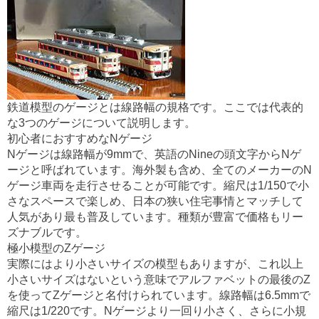
k
鉄道模型のゲージとは線路幅の規格です。ここでは代表的
な3つのゲージについて説明します。
初心者におすすめなNゲージ
Nゲージは線路幅が9mmで、英語のNineの頭文字からNゲ
ージと呼ばれています。海外製も含め、全てのメーカーのN
ゲージ車両を走行させることが可能です。縮尺は1/150で小
さなスペースで楽しめ、日本の狭い住宅事情とマッチして
人気があり最も普及しています。種類が豊富で価格もリー
ズナブルです。
極小模型のZゲージ
実際にはより小さいサイズの模型もありますが、これ以上
小さいサイズはないという意味でアルファベットの最後のZ
を使ってZゲージと名付けられています。線路幅は6.5mmで
縮尺は1/220です。Nゲージより一回り小さく、さらに小規