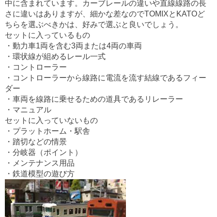
中に含まれています。カーブレールの違いや直線線路の長
さに違いはありますが、細かな差なのでTOMIXとKATOど
ちらを選ぶべきかは、好みで選ぶと良いでしょう。
セットに入っているもの
・動力車1両を含む3両または4両の車両
・環状線が組めるレール一式
・コントローラー
・コントローラーから線路に電流を流す結線であるフィー
ダー
・車両を線路に乗せるための道具であるリレーラー
・マニュアル
セットに入っていないもの
・プラットホーム・駅舎
・踏切などの情景
・分岐器（ポイント）
・メンテナンス用品
・鉄道模型の遊び方