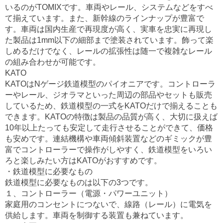
いるのがTOMIXです。車両やレール、システムなどをすべ
て揃えています。また、新幹線のラインナップが豊富で
す。車両は国内生産で再現度が高く、実車を忠実に再現し
た製品は1mm以下の細部まで塗装されています。飾って楽
しめるだけでなく、レールの拡張性は随一で複雑なレール
の組み合わせが可能です。
KATO
KATOはNゲージ鉄道模型のパイオニアです。コントローラ
ーやレール、ジオラマといった周辺の部品やセットも販売
しているため、鉄道模型の一式をKATOだけで揃えることも
できます。KATOの特徴は製品の品質が高く、大切に扱えば
10年以上たっても安定して走行させることができて、価格
も安めです。連結機構や車両傾斜装置などのギミックが豊
富でコントローラーで操作がしやすく、鉄道模型をいろい
ろと楽しみたい方はKATOがおすすめです。
・鉄道模型に必要なもの
鉄道模型に必要なものは以下の3つです。
１、コントローラー（電源・パワーユニット）
家庭用のコンセントにつないで、線路（レール）に電気を
供給します。車両を制御する装置も兼ねています。