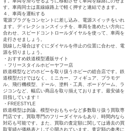
す。車両を滑らせるように移動させて車両を線路にのせま
す。車両同士は直線線路上で軽く押すと連結できます。
４、車両を運転する
電源プラグをコンセントに差し込み、電源スイッチをいれ
ます。ディレクションスイッチを、車両を進めたい方向に
合わせ、スピードコントロールダイヤルを使って、車両を
走行させましょう。
脱線した場合はすぐにダイヤルを停止の位置に合わせ、電
源を切りましょう。
・おすすめ鉄道模型通販サイト
・フリースタイルホビーヤフー店
鉄道模型などのホビーを取り扱うホビーの総合店です。鉄
道模型だけではなく、ミニカー、フィギュア、プラモデ
ル、飛行機模型、ドール、塗料・工具、ボードゲーム、ラ
ジコンなど、幅広い商品を取り揃えております。最安値を
目指しています！
・FREESTYLE
鉄道模型は勿論、模型やおもちゃなど多数取り扱う買取専
門店です。買取専門のフリーダイヤルもあり、時間内なら
対応も可能です。また、買取の査定額に関しては過去の買
取実績が価格表として公開されています。査定額の参考に