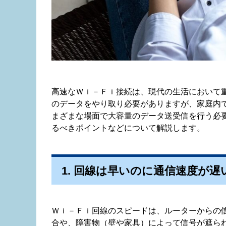
高速なＷｉ－Ｆｉ接続は、現代の生活において
のデータをやり取り必要がありますが、家庭内
まざまな場面で大容量のデータ送受信を行う必
るべきポイントなどについて解説します。
1. 回線は早いのに通信速度が
Ｗｉ－Ｆｉ回線のスピードは、ルーターからの
合や、障害物（壁や家具）によって信号が遮ら