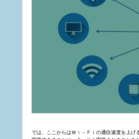
では、ここからはＷｉ－Ｆｉの通信速度を上げ