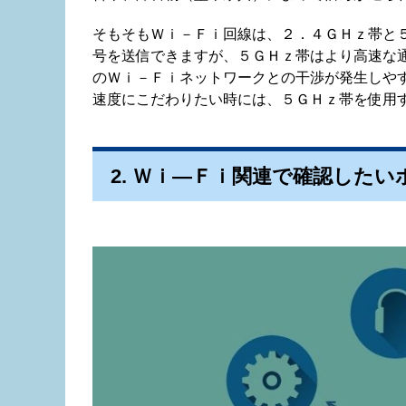
そもそもＷｉ－Ｆｉ回線は、２．４ＧＨｚ帯と
号を送信できますが、５ＧＨｚ帯はより高速な
のＷｉ－Ｆｉネットワークとの干渉が発生しや
速度にこだわりたい時には、５ＧＨｚ帯を使用
2. Ｗｉ―Ｆｉ関連で確認したい