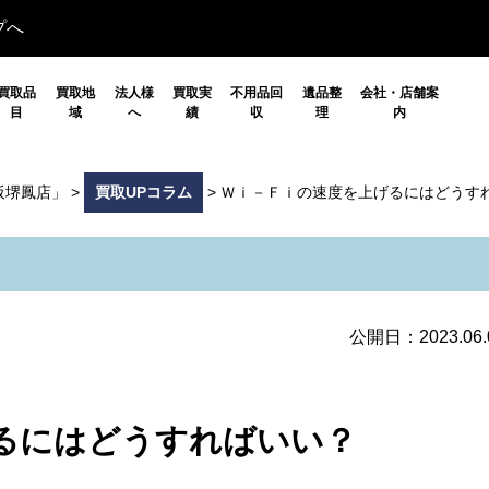
プへ
買取品
買取地
法人様
買取実
不用品回
遺品整
会社・店舗案
目
域
へ
績
収
理
内
阪堺鳳店」
>
買取UPコラム
>
Ｗｉ－Ｆｉの速度を上げるにはどうす
公開日：2023.06.
るにはどうすればいい？