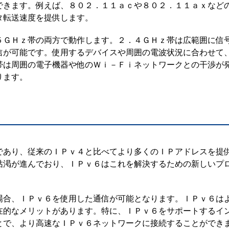
できます。例えば、８０２．１１ａｃや８０２．１１ａｘなど
タ転送速度を提供します。
５ＧＨｚ帯の両方で動作します。２．４ＧＨｚ帯は広範囲に信
信が可能です。使用するデバイスや周囲の電波状況に合わせて
帯は周囲の電子機器や他のＷｉ－Ｆｉネットワークとの干渉が
ります。
であり、従来のＩＰｖ４と比べてより多くのＩＰアドレスを提
枯渇が進んでおり、ＩＰｖ６はこれを解決するための新しいプ
場合、ＩＰｖ６を使用した通信が可能となります。ＩＰｖ６は
在的なメリットがあります。特に、ＩＰｖ６をサポートするイ
とで、より高速なＩＰｖ６ネットワークに接続することができ