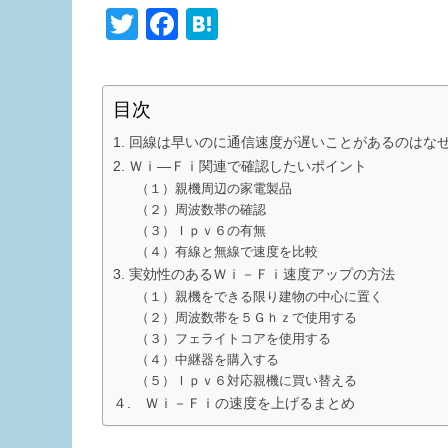
T
F
H
wi
a
at
tt
c
e
目次
er
e
n
1. 回線は早いのに通信速度が遅いことがあるのはな
b
a
2. Ｗｉ―Ｆｉ関連で確認したいポイント
o
（１）親機周辺の家電製品
o
（２）周波数帯の確認
（３）Ｉｐｖ６の有無
k
（４）有線と無線で速度を比較
3. 実効性のあるＷｉ－Ｆｉ速度アップの方法
（１）親機をできる限り建物の中心に置く
（２）周波数帯を５Ｇｈｚで使用する
（３）フェライトコアを使用する
（４）中継器を購入する
（５）Ｉｐｖ６対応親機に買い替える
４. Ｗｉ－Ｆｉの速度を上げるまとめ