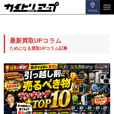
メ
ニ
ュ
ー
を
最新買取UPコラム
開
閉
ためになる買取UPコラム記事
す
る
ためになる買取UPコラム記事