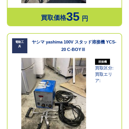
35
買取価格
円
ヤシマ yashima 100V スタッド溶接機 YCS-
電動工
具
20 C-BOYⅢ
溶接機
買取区分:
買取エリ
ア: