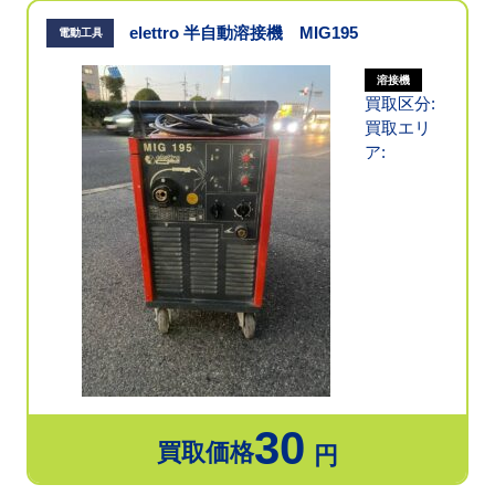
elettro 半自動溶接機 MIG195
電動工具
溶接機
買取区分:
買取エリ
ア:
30
買取価格
円