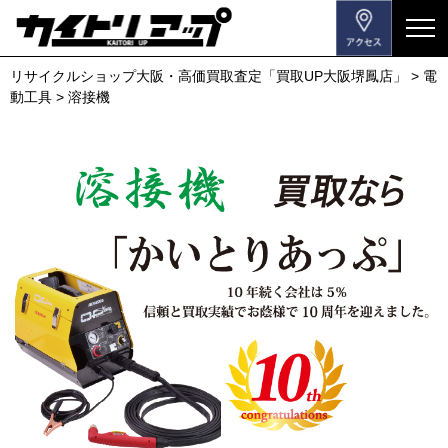
メ
ニ
リサイクルショップ大阪・高価買取査定「買取UP大阪堺鳳店」
>
電
ュ
動工具
>
溶接機
ー
を
開
閉
す
る