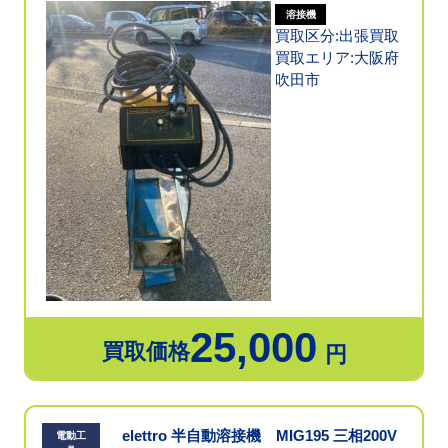
溶接機
買取区分:出張買取
買取エリア:大阪府
吹田市
25,000
買取価格
円
elettro 半自動溶接機 MIG195 三相200V
電動工