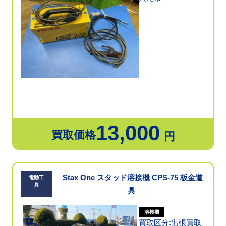
13,000
買取価格
円
Stax One スタッド溶接機 CPS-75 板金道
電動工
具
具
溶接機
買取区分:出張買取