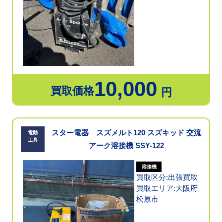
10,000
買取価格
円
スター電器 スズメルト120 スズキッド 交流
電動
工具
アーク溶接機 SSY-122
溶接機
買取区分:出張買取
買取エリア:大阪府
松原市