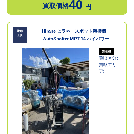
40
買取価格
円
Hirane ヒラネ スポット溶接機
電動
工具
AutoSpotter MPT-14 ハイパワー
溶接機
買取区分:
買取エリ
ア: