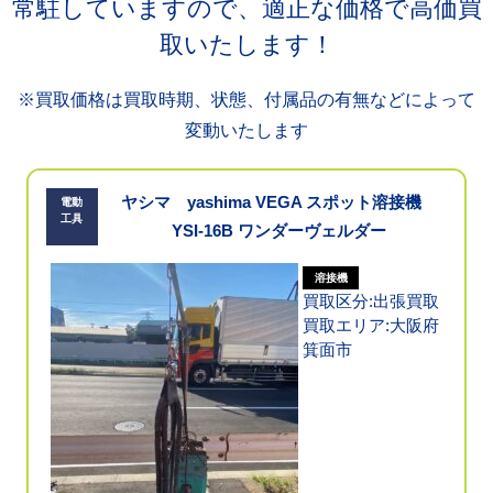
常駐していますので、適正な価格で高価買
取いたします！
※買取価格は買取時期、状態、付属品の有無などによって
変動いたします
ヤシマ yashima VEGA スポット溶接機
電動
工具
YSI-16B ワンダーヴェルダー
溶接機
買取区分:出張買取
買取エリア:大阪府
箕面市