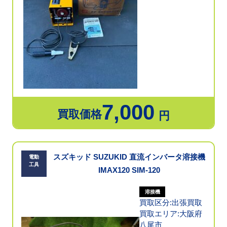
7,000
買取価格
円
スズキッド SUZUKID 直流インバータ溶接機
電動
工具
IMAX120 SIM-120
溶接機
買取区分:出張買取
買取エリア:大阪府
八尾市