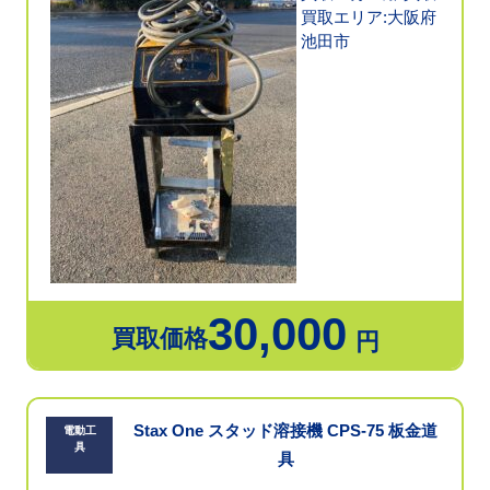
買取エリア:大阪府
池田市
30,000
買取価格
円
Stax One スタッド溶接機 CPS-75 板金道
電動工
具
具