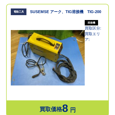
SUSEMSE アーク、TIG溶接機 TIG-200
電動工具
溶接機
買取区分:
買取エリ
ア:
8
買取価格
円