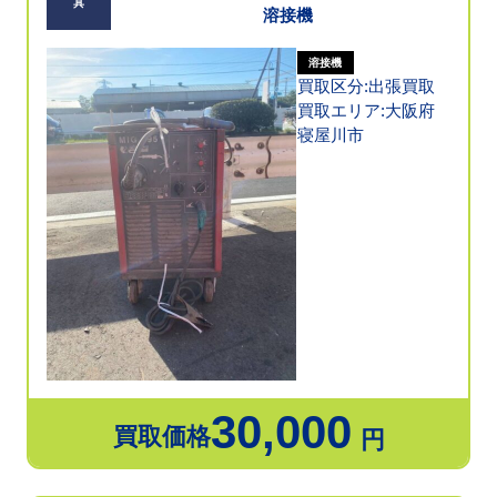
具
溶接機
溶接機
買取区分:出張買取
買取エリア:大阪府
寝屋川市
30,000
買取価格
円