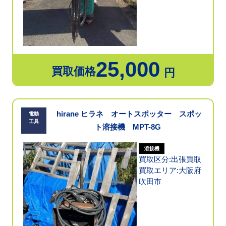
25,000
買取価格
円
hirane ヒラネ オートスポッター スポッ
電動
工具
ト溶接機 MPT-8G
溶接機
買取区分:出張買取
買取エリア:大阪府
吹田市