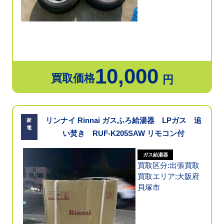
10,000
買取価格
円
リンナイ Rinnai ガスふろ給湯器 LPガス 追
家
電
い焚き RUF-K205SAW リモコン付
ガス給湯器
買取区分:出張買取
買取エリア:大阪府
貝塚市