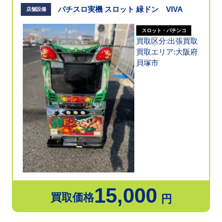
パチスロ実機 スロット 緑ドン VIVA
店舗設備
スロット・パチンコ
買取区分:出張買取
買取エリア:大阪府
貝塚市
15,000
買取価格
円