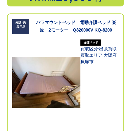
パラマウントベッド 電動介護ベッド 楽
介護･美
容用品
匠 2モーター Q820000V KQ-8200
介護ベッド
買取区分:出張買取
買取エリア:大阪府
貝塚市