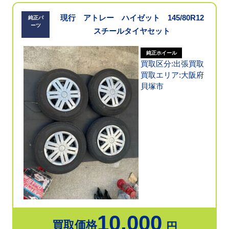
現行 アトレー ハイゼット 145/80R12
純正パ
ーツ
スチールタイヤセット
純正ホイール
買取区分:出張買取
買取エリア:大阪府
貝塚市
10,000
買取価格
円