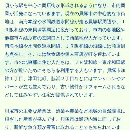
頃から駅を中心に商店街が形成されるようになり、市内商
業が活発になっていきます。現在の貝塚市の中心的な市街
地は、南海本線や水間鉄道水間線が走る貝塚駅周辺や、Ｊ
Ｒ阪和線の東貝塚駅周辺に広がっており、市内の各地区や
他都市を結ぶ市の玄関口として商業地が人がっています。
南海本線や水間鉄道水間線、ＪＲ阪和線の沿線には商店街
も点在し、そこには飲食店や個人商店が軒を連ねていま
す。市の北東部に住む人たちは、ＪＲ阪和線・東岸和田駅
の方が近いためにそちらを利用する人もいます。貝塚市加
神１丁目、津田北町、脇浜２丁目などにはマンションやア
パートが立ち並んでおり、古い物件がリフォームされるな
どして住みやすい住宅が提供されています。
貝塚市の主要な産業は、漁業や農業など地域の自然環境に
根ざした産業が盛んです。貝塚市は瀬戸内海に面してお
り、新鮮な魚介類が豊富に取れることでも知られていま