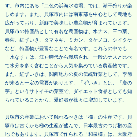
す。市内にある「二色の浜海水浴場」では、潮干狩りが楽
しめます。また、貝塚市内には南東部を中心として農地も
広がっており、新鮮で美味しい農産物が育まれています。
貝塚市の特産品として有名な農産物は、水ナス、三つ葉、
春菊、紅ずいき、タマネギ、ミカン、タケノコ、シイタケ
など、特産物が豊富なことで有名です。これらの中でも
「水なす」は、江戸時代から栽培され、一般のナスと比べ
て水分を多く含むことから人気を集めている農産物です。
また、紅ずいきは、関西地方の夏の伝統野菜として、季節
が来ると一定の需要があります。「ずいき」とは、「唐の
芋」というサトイモの葉茎で、ダイエット食品としても知
られていることから、愛好者が徐々に増加しています。
貝塚市の産業において触れるべきは「櫛」の生産です。貝
塚市は古くから櫛の生産が盛んで、日本最古のつげ櫛の産
地でもあります。貝塚市で作られる「和泉櫛」は、大阪府