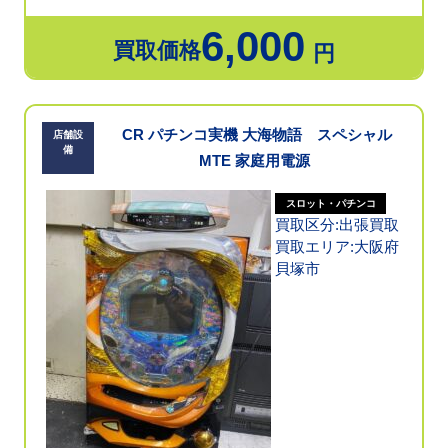
6,000
買取価格
円
CR パチンコ実機 大海物語 スペシャル
店舗設
備
MTE 家庭用電源
スロット・パチンコ
買取区分:出張買取
買取エリア:大阪府
貝塚市