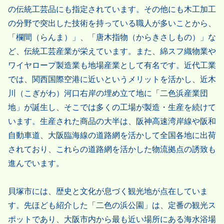
の伝統工芸品にも指定されています。その他にも木工加工
の分野で突出した技術を持っている職人が多いことから、
「欄間（らんま）」、「唐木指物（からきさしもの）」な
ど、伝統工芸産業が栄えています。また、綿スフ織物業や
ワイヤロープ製造業も地場産業として有名です。近代工業
では、関西国際空港に近いというメリットを活かし、近木
川（こぎがわ）河口右岸の埋め立て地に「二色浜産業団
地」が誕生し、そこでは多くの工場が製造・生産を続けて
います。生産された商品の大半は、阪神高速湾岸線や阪和
自動車道、大阪臨海線の道路網を活かして全国各地に出荷
されており、これらの道路網を活かした物流拠点の誘致も
進んでいます。
貝塚市には、歴史と文化が息づく観光地が点在していま
す。先ほども紹介した「二色の浜公園」は、定番の観光ス
ポットであり、大阪市内から最も近い場所にある海水浴場