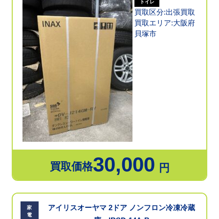
トイレ
買取区分:出張買取
買取エリア:大阪府
貝塚市
30,000
買取価格
円
アイリスオーヤマ 2ドア ノンフロン冷凍冷蔵
家
電