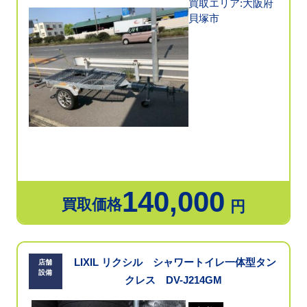
買取エリア:大阪府
貝塚市
140,000
買取価格
円
LIXIL リクシル シャワートイレ一体型タン
店舗
設備
クレス DV-J214GM