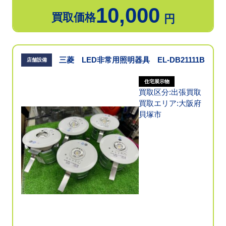
10,000
買取価格
円
三菱 LED非常用照明器具 EL-DB21111B
店舗設備
住宅展示物
買取区分:出張買取
買取エリア:大阪府
貝塚市