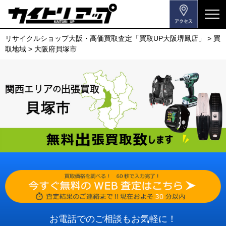
メ
ニ
リサイクルショップ大阪・高価買取査定「買取UP大阪堺鳳店」
>
買
ュ
取地域
>
大阪府貝塚市
ー
を
開
閉
す
る
お電話でのご相談もお気軽に！