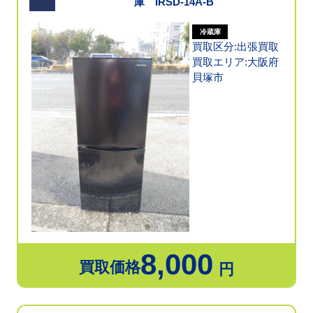
庫 IRSD-14A-B
冷蔵庫
買取区分:出張買取
買取エリア:大阪府
貝塚市
8,000
買取価格
円