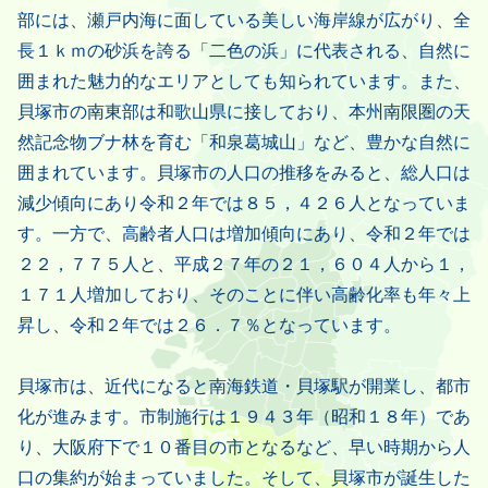
部には、瀬戸内海に面している美しい海岸線が広がり、全
長１ｋｍの砂浜を誇る「二色の浜」に代表される、自然に
囲まれた魅力的なエリアとしても知られています。また、
貝塚市の南東部は和歌山県に接しており、本州南限圏の天
然記念物ブナ林を育む「和泉葛城山」など、豊かな自然に
囲まれています。貝塚市の人口の推移をみると、総人口は
減少傾向にあり令和２年では８５，４２６人となっていま
す。一方で、高齢者人口は増加傾向にあり、令和２年では
２２，７７５人と、平成２７年の２１，６０４人から１，
１７１人増加しており、そのことに伴い高齢化率も年々上
昇し、令和２年では２６．７％となっています。
貝塚市は、近代になると南海鉄道・貝塚駅が開業し、都市
化が進みます。市制施行は１９４３年（昭和１８年）であ
り、大阪府下で１０番目の市となるなど、早い時期から人
口の集約が始まっていました。そして、貝塚市が誕生した