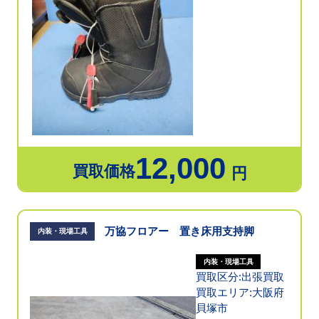
12,000
買取価格
円
万協フロアー 置き床用支持脚
内装・現場工具
内装・現場工具
買取区分:出張買取
買取エリア:大阪府
貝塚市