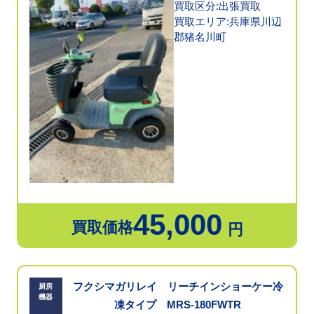
買取区分:出張買取
買取エリア:兵庫県川辺
郡猪名川町
45,000
買取価格
円
フクシマガリレイ リーチインショーケー冷
厨房
機器
凍タイプ MRS-180FWTR