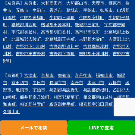
【奈良県】
奈良市
、
大和高田市
、
大和郡山市
、
天理市
、
橿原市
、
桜
井市
、
五條市
、
生駒市
、
香芝市
、
葛城市
、
宇陀市
、
御所市
、
山辺郡
山添村
、
生駒郡斑鳩町
、
生駒郡三郷町
、
生駒郡安堵町
、
生駒郡平群
町
、
磯城郡川西町
、
磯城郡田原本町
、
磯城郡三宅町
、
宇陀郡曽爾
村
、
宇陀郡御杖村
、
高市郡明日香村
、
高市郡高取町
、
北葛城郡上牧
町
、
北葛城郡広陵町
、
北葛城郡王寺町
、
吉野郡大淀町
、
吉野郡上北
山村
、
吉野郡下北山村
、
吉野郡野迫川村
、
吉野郡黒滝村
、
吉野郡天
川村
、
吉野郡東吉野村
、
吉野郡下市町
、
吉野郡十津川村
、
吉野郡吉
野町
【京都府】
宮津市
、
京都市
、
舞鶴市
、
京丹後市
、
福知山市
、
城陽
市
、
京田辺市
、
向日市
、
長岡京市
、
南丹市
、
木津川市
、
八幡市
、
綾
部市
、
亀岡市
、
宇治市
、
与謝郡与謝野町
、
与謝郡伊根町
、
乙訓郡大
山崎町
、
船井郡京丹波町
、
相楽郡精華町
、
相楽郡南山城村
、
相楽郡
和束町
、
相楽郡笠置町
、
綴喜郡井手町
、
綴喜郡宇治田原町
、
久世郡
久御山町
【和歌山県】
有田市
、
岩出市
、
海南市
、
紀の川市
、
御坊市
、
新宮
市
、
田辺市
、
橋本市
、
和歌山市
、
日高郡印南町
、
日高郡日高町
、
日