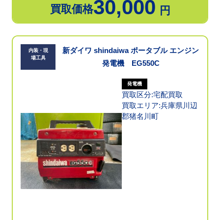
30,000
買取価格
円
新ダイワ shindaiwa ポータブル エンジン
内装・現
場工具
発電機 EG550C
発電機
買取区分:宅配買取
買取エリア:兵庫県川辺
郡猪名川町