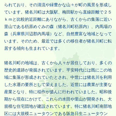
られており、その清流や緑豊かな山々が町の風景を形成し
ています。猪名川町は大阪駅、梅田駅から直線距離で２５
ｋｍと比較的近距離にありながら、古くからの集落に近い
里山である杤原めぐみの森（猪名川町杤原内）、内馬場の
森（兵庫県川辺郡内馬場）など、自然豊富な地域となって
います。そのため、最近では多くの移住者が猪名川町に転
居する傾向も生まれています。
猪名川町の地域は、古くから人々が居住しており、多くの
歴史的遺跡が発掘されています。平安時代には既にこの地
域に集落が形成されていたとされ、中世には猪名川を利用
した水運の要所として栄えました。近世には農業が主要な
産業となり、特に稲作が盛んに行われていました。昭和後
期から現在にかけて、これらの水田や里山が開発され、大
規模な住宅団地が建設されています。特に猪名川町南部地
区には大規模ニュータウンである阪急日生ニュータウン