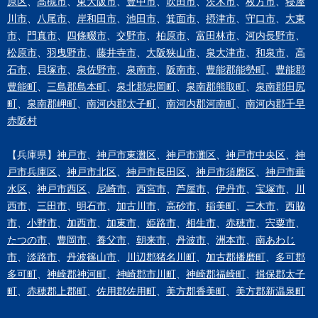
原区
、
高槻市
、
東大阪市
、
豊中市
、
吹田市
、
茨木市
、
枚方市
、
寝屋
川市
、
八尾市
、
岸和田市
、
池田市
、
箕面市
、
摂津市
、
守口市
、
大東
市
、
門真市
、
四條畷市
、
交野市
、
柏原市
、
富田林市
、
河内長野市
、
松原市
、
羽曳野市
、
藤井寺市
、
大阪狭山市
、
泉大津市
、
和泉市
、
高
石市
、
貝塚市
、
泉佐野市
、
泉南市
、
阪南市
、
豊能郡能勢町
、
豊能郡
豊能町
、
三島郡島本町
、
泉北郡忠岡町
、
泉南郡熊取町
、
泉南郡田尻
町
、
泉南郡岬町
、
南河内郡太子町
、
南河内郡河南町
、
南河内郡千早
赤阪村
【兵庫県】
神戸市
、
神戸市東灘区
、
神戸市灘区
、
神戸市中央区
、
神
戸市兵庫区
、
神戸市北区
、
神戸市長田区
、
神戸市須磨区
、
神戸市垂
水区
、
神戸市西区
、
尼崎市
、
西宮市
、
芦屋市
、
伊丹市
、
宝塚市
、
川
西市
、
三田市
、
明石市
、
加古川市
、
高砂市
、
稲美町
、
三木市
、
西脇
市
、
小野市
、
加西市
、
加東市
、
姫路市
、
相生市
、
赤穂市
、
宍粟市
、
たつの市
、
豊岡市
、
養父市
、
朝来市
、
丹波市
、
洲本市
、
南あわじ
市
、
淡路市
、
丹波篠山市
、
川辺郡猪名川町
、
加古郡播磨町
、
多可郡
多可町
、
神崎郡神河町
、
神崎郡市川町
、
神崎郡福崎町
、
揖保郡太子
町
、
赤穂郡上郡町
、
佐用郡佐用町
、
美方郡香美町
、
美方郡新温泉町