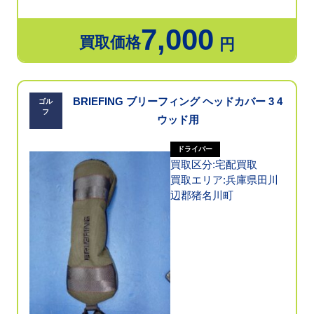
7,000
買取価格
円
BRIEFING ブリーフィング ヘッドカバー 3 4
ゴル
フ
ウッド用
ドライバー
買取区分:宅配買取
買取エリア:兵庫県田川
辺郡猪名川町