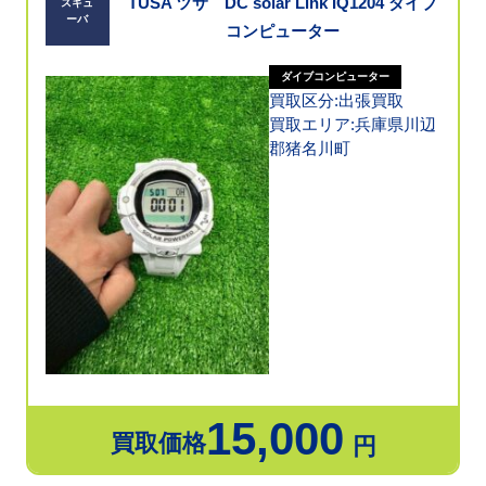
TUSA ツサ DC solar Link IQ1204 ダイブ
スキュ
ーバ
コンピューター
ダイブコンピューター
買取区分:出張買取
買取エリア:兵庫県川辺
郡猪名川町
15,000
買取価格
円