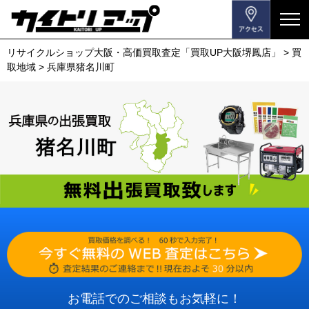
メ
ニ
リサイクルショップ大阪・高価買取査定「買取UP大阪堺鳳店」
>
買
ュ
取地域
>
兵庫県猪名川町
ー
を
開
閉
す
る
お電話でのご相談もお気軽に！