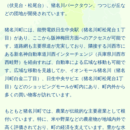
（伏見台・松尾台）、猪名川パークタウン、つつじが丘な
どの団地が開発されています。
猪名川町には、能勢電鉄日生中央駅（猪名川町松尾台１丁
目）があり、ここから阪神梅田方面へのアクセスが可能で
す。道路網も主要県道が充実しており、隣接する川西市に
ある新名神自動車道川西インターチェンジ（兵庫県川西市
西畦野）を経由すれば、自動車による広域な移動も可能で
す。広域な移動を見越してか、イオンモール猪名川（猪名
川町白金二丁目）、日生中央サピエ（猪名川町松尾台1丁
目）などのショッピングモールが町内にあり、町内外から
多くの買い物客が訪れています。
もともと猪名川町では、農業が伝統的な主要産業として根
付いています。特に、米や野菜などの農産物が地域内外で
高く評価されており、町の経済を支えています。豊かな水