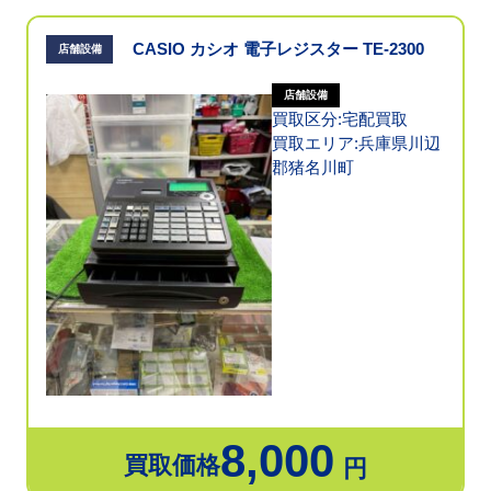
CASIO カシオ 電子レジスター TE-2300
店舗設備
店舗設備
買取区分:宅配買取
買取エリア:兵庫県川辺
郡猪名川町
8,000
買取価格
円