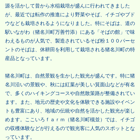
源を活かして昔から水稲栽培が盛んに行われてきました
が、最近では転作の推進により野菜やそば、イチゴやブド
ウなども栽培されるようになりました。特にそばは、道の
駅いながわ（猪名川町万善竹添）にある「そばの館」で味
わえるものが人気で、製造されているそば粉１００パーセ
ントのそばは、休耕田を利用して栽培される猪名川町の特
産品となっています。
猪名川町は、自然景観を生かした観光が盛んです。特に猪
名川沿いの景観や、秋には紅葉が美しい箕面山などが有名
で、多くのハイキングコースや自然散策路が整備されてい
ます。また、地元の歴史や文化を体験できる施設やイベン
トも豊富にあり、地域の伝統や自然を活かした観光が楽し
めます。ここいろｆａｒｍ（猪名川町槻並）では、イチゴ
の収穫体験などが行えるので観光客に人気のスポットとな
っています。