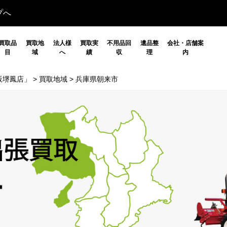
プへ
買取品
買取地
法人様
買取実
不用品回
遺品整
会社・店舗案
目
域
へ
績
収
理
内
阪堺鳳店」
>
買取地域
>
兵庫県朝来市