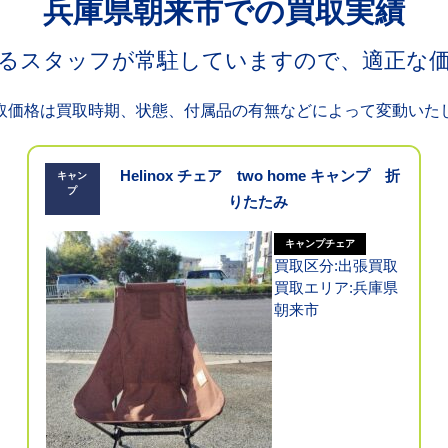
兵庫県朝来市での買取実績
るスタッフが常駐していますので、適正な
取価格は買取時期、状態、付属品の有無などによって変動いた
Helinox チェア two home キャンプ 折
キャン
プ
りたたみ
キャンプチェア
買取区分:出張買取
買取エリア:兵庫県
朝来市