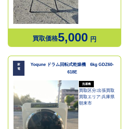
5,000
買取価格
円
Yoqune ドラム回転式乾燥機 6kg GDZ60-
家
電
618E
洗濯機
買取区分:出張買取
買取エリア:兵庫県
朝来市