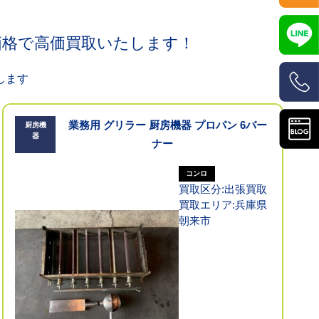
価格で高価買取いたします！
します
業務用 グリラー 厨房機器 プロパン 6バー
厨房機
器
ナー
コンロ
買取区分:出張買取
買取エリア:兵庫県
朝来市