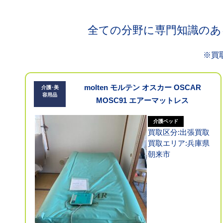
全ての分野に専門知識のあ
※買
molten モルテン オスカー OSCAR
介護･美
容用品
MOSC91 エアーマットレス
介護ベッド
買取区分:出張買取
買取エリア:兵庫県
朝来市