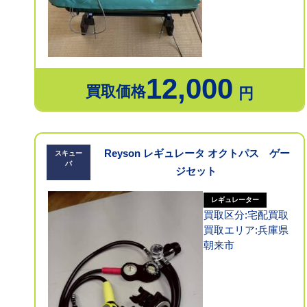
12,000
買取価格
円
Reyson レギュレータ オクトパス ゲー
スキュー
バ
ジセット
レギュレーター
買取区分:宅配買取
買取エリア:兵庫県
朝来市