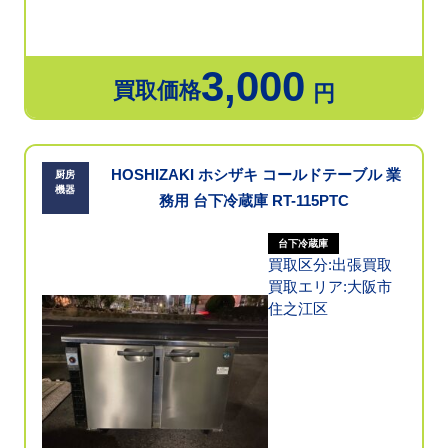
3,000
買取価格
円
HOSHIZAKI ホシザキ コールドテーブル 業
厨房
機器
務用 台下冷蔵庫 RT-115PTC
台下冷蔵庫
買取区分:出張買取
買取エリア:大阪市
住之江区