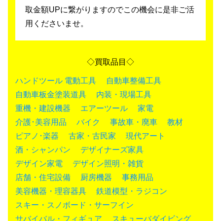
取金額UPに繋がりますのでこの機会に是非ご活
用くださいませ。
◇買取品目◇
ハンドツール
電動工具
自動車整備工具
自動車板金塗装道具
内装・現場工具
重機・建設機器
エアーツール
家電
介護･美容用品
バイク
事故車・廃車
教材
ピアノ･楽器
古家・古民家
現代アート
酒・シャンパン
デザイナーズ家具
デザイン家電
デザイン照明・雑貨
店舗・住宅設備
厨房機器
事務用品
美容機器・理容器具
鉄道模型・ラジコン
スキー・スノボード・サーフイン
サバイバル・フィギュア
スキューバダイビング