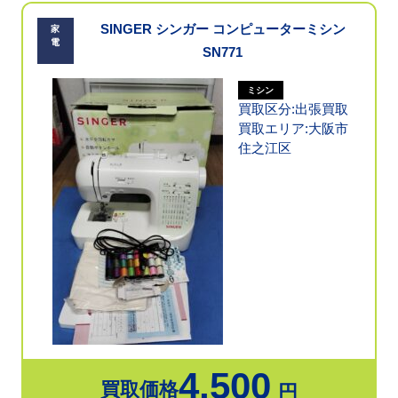
SINGER シンガー コンピューターミシン
家
電
SN771
ミシン
買取区分:出張買取
買取エリア:大阪市
住之江区
4,500
買取価格
円