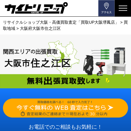
メ
ニ
リサイクルショップ大阪・高価買取査定「買取UP大阪堺鳳店」
>
買
ュ
取地域
>
大阪府大阪市住之江区
ー
を
開
閉
す
る
お電話でのご相談もお気軽に！