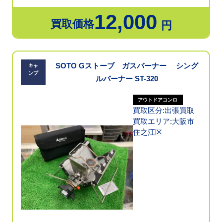
12,000
買取価格
円
SOTO Gストーブ ガスバーナー シング
キャ
ンプ
ルバーナー ST-320
アウトドアコンロ
買取区分:出張買取
買取エリア:大阪市
住之江区