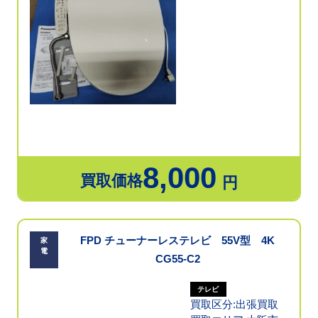
8,000
買取価格
円
FPD チューナーレステレビ 55V型 4K
家
電
CG55-C2
テレビ
買取区分:出張買取