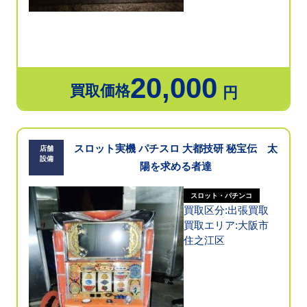
20,000
買取価格
円
スロット実機 パチスロ 大都技研 秘宝伝 太
店舗
設備
陽を求める者達
スロット・パチンコ
買取区分:出張買取
買取エリア:大阪市
住之江区