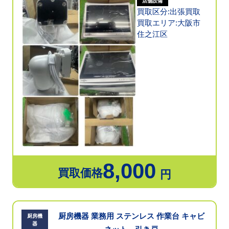
店舗設備
買取区分:出張買取
買取エリア:大阪市
住之江区
8,000
買取価格
円
厨房機器 業務用 ステンレス 作業台 キャビ
厨房機
器