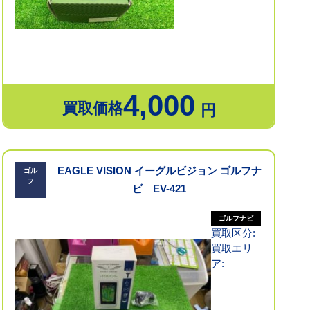
4,000
買取価格
円
EAGLE VISION イーグルビジョン ゴルフナ
ゴル
フ
ビ EV-421
ゴルフナビ
買取区分:
買取エリ
ア: