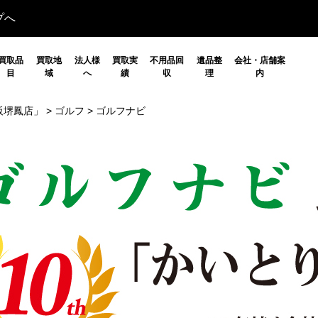
プへ
買取品
買取地
法人様
買取実
不用品回
遺品整
会社・店舗案
目
域
へ
績
収
理
内
阪堺鳳店」
>
ゴルフ
>
ゴルフナビ