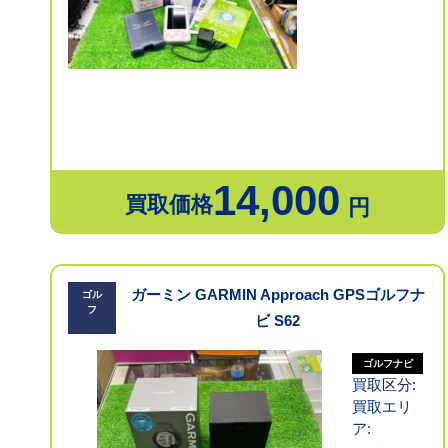
14,000
買取価格
円
ガーミン GARMIN Approach GPSゴルフナ
ゴル
フ
ビ S62
ゴルフナビ
買取区分:
買取エリ
ア: