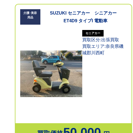
SUZUKI セニアカー シニアカー
介護･美容
用品
ET4D9 タイプI 電動車
セニアカー
買取区分:出張買取
買取エリア:奈良県磯
城郡川西町
50,000