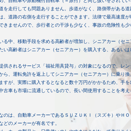
め、自転車や原動機付自転車（＝原付）と同じ扱いをされてい
道を走行しても問題ありません。歩道がなく、路側帯がある道
は、道路の右側を走行することができます。法律で最高速度が
できませんので、歩行者との干渉も少なく、事故の危険性も少
いる中、移動手段を求める高齢者が増加し、シニアカー（セニ
たい高齢者はシニアカー（セニアカー）を購入する、あるいは
提供されるサービス「福祉用具貸与」の対象になるので、レン
から、運転免許を返上してシニアカー（セニアカー）に乗り換
ますが、実際に購入するとなると数十万円がかかるため、手を
中古車も市場に流通しているので、長い間使用することを考え
なのは、自動車メーカーであるＳＵＺＵＫＩ（スズキ）やＨＯ
などのメーカーが有名です。