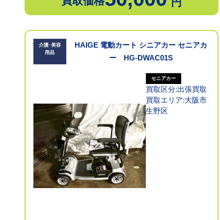
買取価格
円
HAIGE 電動カート シニアカー セニアカ
介護･美容
用品
ー HG-DWAC01S
セニアカー
買取区分:出張買取
買取エリア:大阪市
生野区