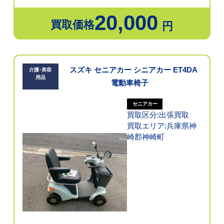
20,000
買取価格
円
スズキ セニアカー シニアカー ET4DA
介護･美容
用品
電動車椅子
セニアカー
買取区分:出張買取
買取エリア:兵庫県神
崎郡神崎町