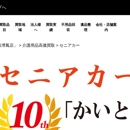
プへ
買取品
買取地
法人様
買取実
不用品回
遺品整
会社・店舗案
目
域
へ
績
収
理
内
阪堺鳳店」
>
介護用品高価買取
>
セニアカー