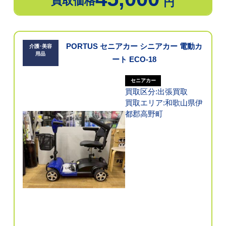
買取価格
円
PORTUS セニアカー シニアカー 電動カ
介護･美容
用品
ート ECO-18
セニアカー
買取区分:出張買取
買取エリア:和歌山県伊
都郡高野町