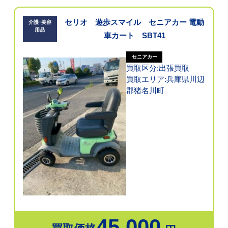
セリオ 遊歩スマイル セニアカー 電動
介護･美容
用品
車カート SBT41
セニアカー
買取区分:出張買取
買取エリア:兵庫県川辺
郡猪名川町
45,000