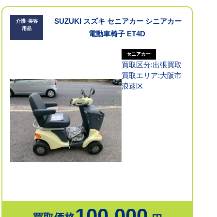
SUZUKI スズキ セニアカー シニアカー
介護･美容
用品
電動車椅子 ET4D
セニアカー
買取区分:出張買取
買取エリア:大阪市
浪速区
100,000