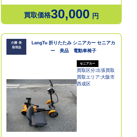
30,000
買取価格
円
LangTu 折りたたみ シニアカー セニアカ
介護･美
容用品
ー 美品 電動車椅子
セニアカー
買取区分:出張買取
買取エリア:大阪市
西成区