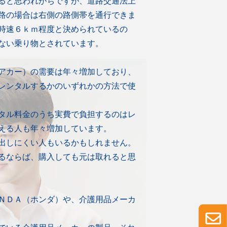
ると思われがちですが、道路交通法上
路の場合は右側の路側帯を通行できま
時速６ｋｍ程度と決められているの
ない乗り物とされています。
アカー）の需要は年々増加しており、
レンタルするかのいずれかの方法で使
タル料金のうち実費で負担するのはレ
える人も年々増加しています。
出しにくい人もいるかもしれません。
るならば、購入しても元は取れると思
ＮＤＡ（ホンダ）や、介護用品メーカ