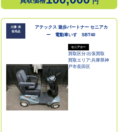
買取価格
円
アテックス 遊歩パートナー セニアカ
介護･美
容用品
ー 電動車いす SBT40
セニアカー
買取区分:出張買取
買取エリア:兵庫県神
戸市長田区