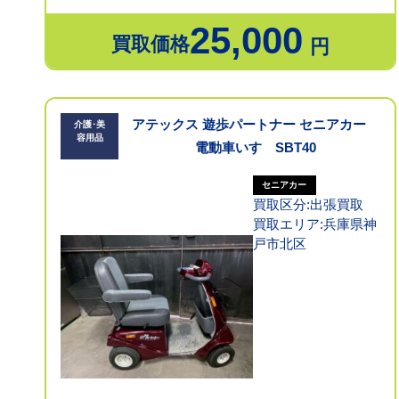
25,000
買取価格
円
アテックス 遊歩パートナー セニアカー
介護･美
容用品
電動車いす SBT40
セニアカー
買取区分:出張買取
買取エリア:兵庫県神
戸市北区