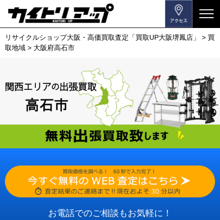
メ
ニ
リサイクルショップ大阪・高価買取査定「買取UP大阪堺鳳店」
>
買
ュ
取地域
>
大阪府高石市
ー
を
開
閉
す
る
お電話でのご相談もお気軽に！