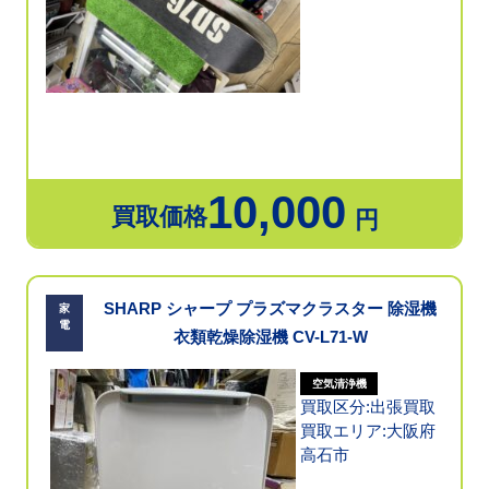
10,000
買取価格
円
SHARP シャープ プラズマクラスター 除湿機
家
電
衣類乾燥除湿機 CV-L71-W
空気清浄機
買取区分:出張買取
買取エリア:大阪府
高石市