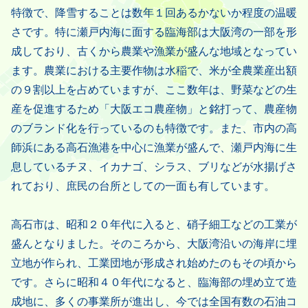
特徴で、降雪することは数年１回あるかないか程度の温暖
さです。特に瀬戸内海に面する臨海部は大阪湾の一部を形
成しており、古くから農業や漁業が盛んな地域となってい
ます。農業における主要作物は水稲で、米が全農業産出額
の９割以上を占めていますが、ここ数年は、野菜などの生
産を促進するため「大阪エコ農産物」と銘打って、農産物
のブランド化を行っているのも特徴です。また、市内の高
師浜にある高石漁港を中心に漁業が盛んで、瀬戸内海に生
息しているチヌ、イカナゴ、シラス、ブリなどが水揚げさ
れており、庶民の台所としての一面も有しています。
高石市は、昭和２０年代に入ると、硝子細工などの工業が
盛んとなりました。そのころから、大阪湾沿いの海岸に埋
立地が作られ、工業団地が形成され始めたのもその頃から
です。さらに昭和４０年代になると、臨海部の埋め立て造
成地に、多くの事業所が進出し、今では全国有数の石油コ