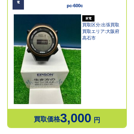
電
pc-600c
家電
買取区分:出張買取
買取エリア:大阪府
高石市
3,000
買取価格
円