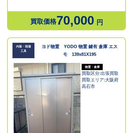
70,000
買取価格
円
ヨド物置 YODO 物置 鍵有 倉庫 エス
内装・現場
工具
モ 139x81X195
物置・倉庫
買取区分:出張買取
買取エリア:大阪府
高石市