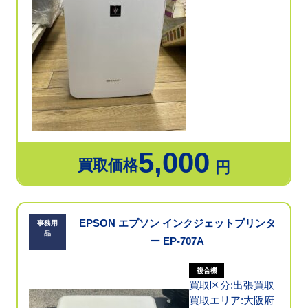
5,000
買取価格
円
EPSON エプソン インクジェットプリンタ
事務用
品
ー EP-707A
複合機
買取区分:出張買取
買取エリア:大阪府