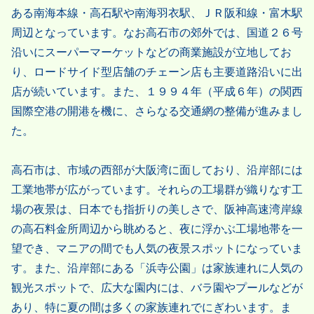
ある南海本線・高石駅や南海羽衣駅、ＪＲ阪和線・富木駅
周辺となっています。なお高石市の郊外では、国道２６号
沿いにスーパーマーケットなどの商業施設が立地してお
り、ロードサイド型店舗のチェーン店も主要道路沿いに出
店が続いています。また、１９９４年（平成６年）の関西
国際空港の開港を機に、さらなる交通網の整備が進みまし
た。
高石市は、市域の西部が大阪湾に面しており、沿岸部には
工業地帯が広がっています。それらの工場群が織りなす工
場の夜景は、日本でも指折りの美しさで、阪神高速湾岸線
の高石料金所周辺から眺めると、夜に浮かぶ工場地帯を一
望でき、マニアの間でも人気の夜景スポットになっていま
す。また、沿岸部にある「浜寺公園」は家族連れに人気の
観光スポットで、広大な園内には、バラ園やプールなどが
あり、特に夏の間は多くの家族連れでにぎわいます。ま