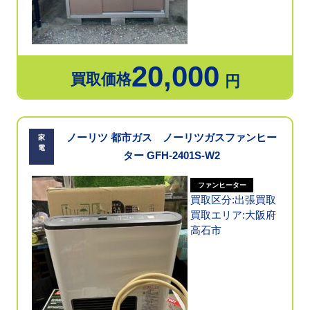
20,000
買取価格
円
ノーリツ 都市ガス ノーリツガスファンヒー
家
電
ター GFH-2401S-W2
ファンヒーター
買取区分:出張買取
買取エリア:大阪府
高石市