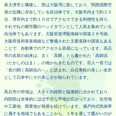
泉大津市と隣接し、西は大阪湾に面しており、関西国際空
港が近隣に存在している自治体です。大阪市内まで約２０
分、堺市内まで約１０分でアクセスできる利便性を誇り、
それぞれの都市圏のベッドタウンとして人気を集めている
自治体でもあります。大阪府道堺阪南線や国道２６号線、
大阪府道和泉泉南線など整備された主要道路や国道もある
ことで、自動車でのアクセスも容易になっています。高石
市の名前の由来は、古く「高脚」とも書かれた「高師浜
（たかしのはま）」の地からきたものです。百人一首では
「音の聞く高師浜の～」と読まれ、白石青松の美しい名所
として日本中にその美しさが知られています。
高石市の市域は、大きく内陸部と臨海部に分かれており、
内陸部は全体的にほぼ平坦な平地が広がっており、住宅地
や工業地、商業地が発展を続けています。瀬戸内式気候帯
に属する地域でもあることから、１年を通して暖かいのが