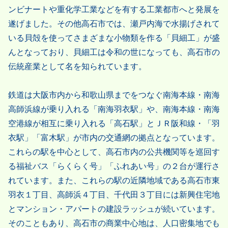
ンビナートや重化学工業などを有する工業都市へと発展を
遂げました。その他高石市では、瀬戸内海で水揚げされて
いる貝殻を使ってさまざまな小物類を作る「貝細工」が盛
んとなっており、貝細工は令和の世になっても、高石市の
伝統産業として名を知られています。
鉄道は大阪市内から和歌山県までをつなぐ南海本線・南海
高師浜線が乗り入れる「南海羽衣駅」や、南海本線・南海
空港線が相互に乗り入れる「高石駅」とＪＲ阪和線・「羽
衣駅」「富木駅」が市内の交通網の拠点となっています。
これらの駅を中心として、高石市内の公共機関等を巡回す
る福祉バス「らくらく号」「ふれあい号」の２台が運行さ
れています。また、これらの駅の近隣地域である高石市東
羽衣１丁目、高師浜４丁目、千代田３丁目には新興住宅地
とマンション・アパートの建設ラッシュが続いています。
そのこともあり、高石市の商業中心地は、人口密集地でも