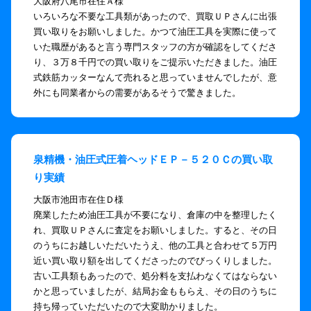
大阪府八尾市在住Ａ様
いろいろな不要な工具類があったので、買取ＵＰさんに出張
買い取りをお願いしました。かつて油圧工具を実際に使って
いた職歴があると言う専門スタッフの方が確認をしてくださ
り、３万８千円での買い取りをご提示いただきました。油圧
式鉄筋カッターなんて売れると思っていませんでしたが、意
外にも同業者からの需要があるそうで驚きました。
泉精機・油圧式圧着ヘッドＥＰ－５２０Ｃの買い取
り実績
大阪市池田市在住Ｄ様
廃業したため油圧工具が不要になり、倉庫の中を整理したく
れ、買取ＵＰさんに査定をお願いしました。すると、その日
のうちにお越しいただいたうえ、他の工具と合わせて５万円
近い買い取り額を出してくださったのでびっくりしました。
古い工具類もあったので、処分料を支払わなくてはならない
かと思っていましたが、結局お金ももらえ、その日のうちに
持ち帰っていただいたので大変助かりました。