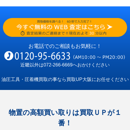
お電話でのご相談もお気軽に！
近畿以外は
072-266-6669
へおかけください
油圧工具・圧着機買取の事なら買取UP大阪にお任せください
物置の高額買い取りは買取ＵＰが１
番！