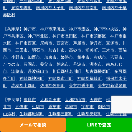
豊能町
、
三島郡島本町
、
泉北郡忠岡町
、
泉南郡熊取町
、
泉南郡田尻
町
、
泉南郡岬町
、
南河内郡太子町
、
南河内郡河南町
、
南河内郡千早
赤阪村
【兵庫県】
神戸市
、
神戸市東灘区
、
神戸市灘区
、
神戸市中央区
、
神
戸市兵庫区
、
神戸市北区
、
神戸市長田区
、
神戸市須磨区
、
神戸市垂
水区
、
神戸市西区
、
尼崎市
、
西宮市
、
芦屋市
、
伊丹市
、
宝塚市
、
川
西市
、
三田市
、
明石市
、
加古川市
、
高砂市
、
稲美町
、
三木市
、
西脇
市
、
小野市
、
加西市
、
加東市
、
姫路市
、
相生市
、
赤穂市
、
宍粟市
、
たつの市
、
豊岡市
、
養父市
、
朝来市
、
丹波市
、
洲本市
、
南あわじ
市
、
淡路市
、
丹波篠山市
、
川辺郡猪名川町
、
加古郡播磨町
、
多可郡
多可町
、
神崎郡神河町
、
神崎郡市川町
、
神崎郡福崎町
、
揖保郡太子
町
、
赤穂郡上郡町
、
佐用郡佐用町
、
美方郡香美町
、
美方郡新温泉町
【奈良県】
奈良市
、
大和高田市
、
大和郡山市
、
天理市
、
橿原市
、
桜
井市
、
五條市
、
生駒市
、
香芝市
、
葛城市
、
宇陀市
、
御所市
、
山辺郡
山添村
、
生駒郡斑鳩町
、
生駒郡三郷町
、
生駒郡安堵町
、
生駒郡平群
町
、
磯城郡川西町
、
磯城郡田原本町
、
磯城郡三宅町
、
宇陀郡曽爾
村
、
宇陀郡御杖村
、
高市郡明日香村
、
高市郡高取町
、
北葛城郡上牧