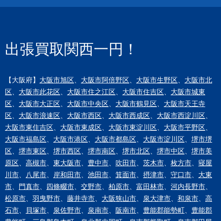
出張買取関西一円！
【大阪府】
大阪市旭区
、
大阪市阿倍野区
、
大阪市生野区
、
大阪市北
区
、
大阪市此花区
、
大阪市住之江区
、
大阪市住吉区
、
大阪市城東
区
、
大阪市大正区
、
大阪市中央区
、
大阪市鶴見区
、
大阪市天王寺
区
、
大阪市浪速区
、
大阪市西区
、
大阪市西成区
、
大阪市西淀川区
、
大阪市東住吉区
、
大阪市東成区
、
大阪市東淀川区
、
大阪市平野区
、
大阪市福島区
、
大阪市港区
、
大阪市都島区
、
大阪市淀川区
、
堺市堺
区
、
堺市東区
、
堺市西区
、
堺市南区
、
堺市北区
、
堺市中区
、
堺市美
原区
、
高槻市
、
東大阪市
、
豊中市
、
吹田市
、
茨木市
、
枚方市
、
寝屋
川市
、
八尾市
、
岸和田市
、
池田市
、
箕面市
、
摂津市
、
守口市
、
大東
市
、
門真市
、
四條畷市
、
交野市
、
柏原市
、
富田林市
、
河内長野市
、
松原市
、
羽曳野市
、
藤井寺市
、
大阪狭山市
、
泉大津市
、
和泉市
、
高
石市
、
貝塚市
、
泉佐野市
、
泉南市
、
阪南市
、
豊能郡能勢町
、
豊能郡