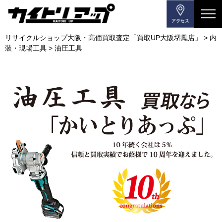
メ
ニ
リサイクルショップ大阪・高価買取査定「買取UP大阪堺鳳店」
>
内
ュ
装・現場工具
>
油圧工具
ー
を
開
閉
す
る