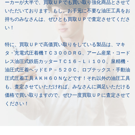
ーカーが大半で、買取ＵＰでも買い取り強化商品とさせて
いただいております。もし、お手元に不要な油圧工具をお
持ちのみなさんは、ぜひとも買取ＵＰで査定させてくださ
い！
特に、買取ＵＰで高価買い取りをしている製品は、マキ
タ・充電式圧着機ＴＣ３００ＤＲＧ、アーム産業・コード
レス油圧式鉄筋カッターＴＣ１６－Ｌｉ１００、泉精機・
油圧式圧着ヘッドＥＰ－５２０Ｃ、ロブテックス・手動油
圧式圧着工具ＡＫＨ６０Ｎなどです！それ以外の油圧工具
も、査定させていただければ、みなさんに満足いただける
価格で買い取りますので、ぜひ一度買取ＵＰに査定させて
ください！