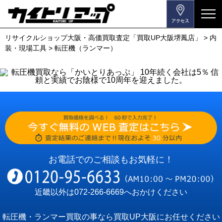
メ
ニ
リサイクルショップ大阪・高価買取査定「買取UP大阪堺鳳店」
>
内
ュ
装・現場工具
>
転圧機（ランマー）
ー
を
開
閉
す
る
お電話でのご相談もお気軽に！
近畿以外は
072-266-6669
へおかけください
転圧機・ランマー買取の事なら買取UP大阪にお任せください