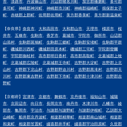
市
、
淡路市
、
丹波篠山市
、
川辺郡猪名川町
、
加古郡播磨町
、
多可郡
多可町
、
神崎郡神河町
、
神崎郡市川町
、
神崎郡福崎町
、
揖保郡太子
町
、
赤穂郡上郡町
、
佐用郡佐用町
、
美方郡香美町
、
美方郡新温泉町
【奈良県】
奈良市
、
大和高田市
、
大和郡山市
、
天理市
、
橿原市
、
桜
井市
、
五條市
、
生駒市
、
香芝市
、
葛城市
、
宇陀市
、
御所市
、
山辺郡
山添村
、
生駒郡斑鳩町
、
生駒郡三郷町
、
生駒郡安堵町
、
生駒郡平群
町
、
磯城郡川西町
、
磯城郡田原本町
、
磯城郡三宅町
、
宇陀郡曽爾
村
、
宇陀郡御杖村
、
高市郡明日香村
、
高市郡高取町
、
北葛城郡上牧
町
、
北葛城郡広陵町
、
北葛城郡王寺町
、
吉野郡大淀町
、
吉野郡上北
山村
、
吉野郡下北山村
、
吉野郡野迫川村
、
吉野郡黒滝村
、
吉野郡天
川村
、
吉野郡東吉野村
、
吉野郡下市町
、
吉野郡十津川村
、
吉野郡吉
野町
【京都府】
宮津市
、
京都市
、
舞鶴市
、
京丹後市
、
福知山市
、
城陽
市
、
京田辺市
、
向日市
、
長岡京市
、
南丹市
、
木津川市
、
八幡市
、
綾
部市
、
亀岡市
、
宇治市
、
与謝郡与謝野町
、
与謝郡伊根町
、
乙訓郡大
山崎町
、
船井郡京丹波町
、
相楽郡精華町
、
相楽郡南山城村
、
相楽郡
和束町
、
相楽郡笠置町
、
綴喜郡井手町
、
綴喜郡宇治田原町
、
久世郡