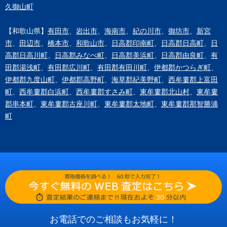
久御山町
【和歌山県】
有田市
、
岩出市
、
海南市
、
紀の川市
、
御坊市
、
新宮
市
、
田辺市
、
橋本市
、
和歌山市
、
日高郡印南町
、
日高郡日高町
、
日
高郡日高川町
、
日高郡みなべ町
、
日高郡美浜町
、
日高郡由良町
、
有
田郡湯浅町
、
有田郡広川町
、
有田郡有田川町
、
伊都郡かつらぎ町
、
伊都郡九度山町
、
伊都郡高野町
、
海草郡紀美野町
、
西牟婁郡上富田
町
、
西牟婁郡白浜町
、
西牟婁郡すさみ町
、
東牟婁郡北山村
、
東牟婁
郡串本町
、
東牟婁郡古座川町
、
東牟婁郡太地町
、
東牟婁郡那智勝浦
町
お電話でのご相談もお気軽に！