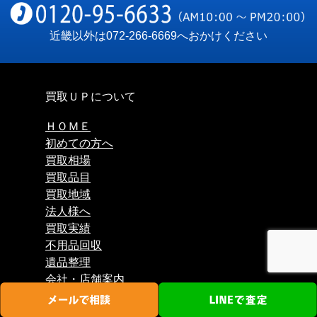
近畿以外は
072-266-6669
へおかけください
買取ＵＰについて
ＨＯＭＥ
初めての方へ
買取相場
買取品目
買取地域
法人様へ
買取実績
不用品回収
遺品整理
会社・店舗案内
お問合せ
利用規約・プライバシーポリシー