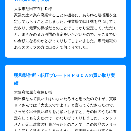
大阪市池田市在住Ｄ様
家業の土木業を廃業することを機会に、あらゆる建機類を査
定してもらうことにしました。作業場で転圧機を見つけてく
ださり、最新の機械だとのことでしっかり査定していただく
と、まさかの８万円弱の査定をいただいたので、そこまでい
い金額になるのかとびっくりしてしまいました。専門知識の
あるスタッフの方に出会えて何よりでした。
明和製作所・転圧プレートＫＰ６０Ａの買い取り実
績
大阪府松原市在住Ｂ様
転圧機なんて買い手はいないだろうと思ったのですが、買取
ＵＰさんでは「大丈夫ですよ！」と言ってくださったので、
さっそく出張買い取りをお願いしますと、その日のうちに査
定をしてもらえたので、かなりびっくりしました。スタッフ
さんが元土建業の社員だったとのことで、この製品のメリッ
トを詳しく教えてもらえたうえに、査定額もかなり高く出し