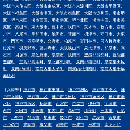
大阪市東住吉区
、
大阪市東成区
、
大阪市東淀川区
、
大阪市平野区
、
大阪市福島区
、
大阪市港区
、
大阪市都島区
、
大阪市淀川区
、
堺市堺
区
、
堺市東区
、
堺市西区
、
堺市南区
、
堺市北区
、
堺市中区
、
堺市美
原区
、
高槻市
、
東大阪市
、
豊中市
、
吹田市
、
茨木市
、
枚方市
、
寝屋
川市
、
八尾市
、
岸和田市
、
池田市
、
箕面市
、
摂津市
、
守口市
、
大東
市
、
門真市
、
四條畷市
、
交野市
、
柏原市
、
富田林市
、
河内長野市
、
松原市
、
羽曳野市
、
藤井寺市
、
大阪狭山市
、
泉大津市
、
和泉市
、
高
石市
、
貝塚市
、
泉佐野市
、
泉南市
、
阪南市
、
豊能郡能勢町
、
豊能郡
豊能町
、
三島郡島本町
、
泉北郡忠岡町
、
泉南郡熊取町
、
泉南郡田尻
町
、
泉南郡岬町
、
南河内郡太子町
、
南河内郡河南町
、
南河内郡千早
赤阪村
【兵庫県】
神戸市
、
神戸市東灘区
、
神戸市灘区
、
神戸市中央区
、
神
戸市兵庫区
、
神戸市北区
、
神戸市長田区
、
神戸市須磨区
、
神戸市垂
水区
、
神戸市西区
、
尼崎市
、
西宮市
、
芦屋市
、
伊丹市
、
宝塚市
、
川
西市
、
三田市
、
明石市
、
加古川市
、
高砂市
、
稲美町
、
三木市
、
西脇
市
、
小野市
、
加西市
、
加東市
、
姫路市
、
相生市
、
赤穂市
、
宍粟市
、
たつの市
、
豊岡市
、
養父市
、
朝来市
、
丹波市
、
洲本市
、
南あわじ