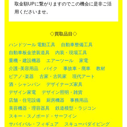
取金額UPに繋がりますのでこの機会に是非ご活
用くださいませ。
◇買取品目◇
ハンドツール
電動工具
自動車整備工具
自動車板金塗装道具
内装・現場工具
重機・建設機器
エアーツール
家電
介護･美容用品
バイク
事故車・廃車
教材
ピアノ･楽器
古家・古民家
現代アート
酒・シャンパン
デザイナーズ家具
デザイン家電
デザイン照明・雑貨
店舗・住宅設備
厨房機器
事務用品
美容機器・理容器具
鉄道模型・ラジコン
スキー・スノボード・サーフイン
サバイバル・フィギュア
スキューバダイビング